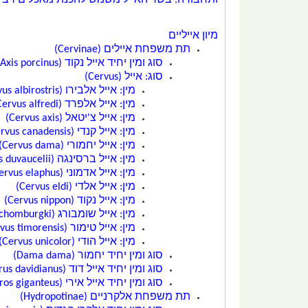
ותחבורה. בשר האייל משמש להכנת מאכלים רבים, ובאנ
מיון אייליים
תת משפחת
איילים
(Cervinae)
סוג ומין יחיד
אייל נקוד
(Axis porcinus)
סוג:
אייל
(Cervus)
מין:
אייל אלבירו
(Cervus albirostris)
מין:
אייל אלפרד
(Cervus alfredi)
מין:
אייל צ'יטאל
(Cervus axis)
מין:
אייל קנדי
(Cervus canadensis)
מין:
אייל יחמורי
(Cervus dama)
מין:
אייל ברסינגה
(Cervus duvaucelii)
מין:
אייל אדמוני
(Cervus elaphus)
מין:
אייל אלדי
(Cervus eldi)
מין:
אייל נקוד
(Cervus nippon)
מין:
אייל שומבורג
(Cervus schomburgki)
מין:
אייל טימור
(Cervus timorensis)
מין:
אייל הודי
(Cervus unicolor)
סוג ומין יחיד
יחמור
(Dama dama)
סוג ומין יחיד
אייל דוד
(Elaphurus davidianus)
סוג ומין יחיד
אייל אירי
(Megaloceros giganteus)
תת משפחת
אלקרניים
(Hydropotinae)