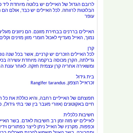
לרובם הגדול של האיילים יש בלוטה מיוחדת ליד כל
הבלוטות לרווחה. לכל האיילים יש
כבד
, אולם הם 
עופר
האיילים בררנים בבחירת מזונם. הם ניזונים מ
עלים
נמוך, האייל מעדיף לאכול חומרי מזון מזינים וקלים
קרן
לכל האיילים הזכרים יש קרניים, אשר בכל שנה נופלות וגדלות מחדש מנ
ומשאירה אחריה קרן עצמית חזקה. לאחר עונת הרבי
בית גידול
זכר
אייל הצפון
, Rangifer tarandus
תפוצתם של האייליים רחבה, והיא כוללת את כל 
חיים ב
אקוטונים
(אזורי מעבר בין שני בתי גידול), 
חשיבות כלכלית
לאיילים יש מזה זמן רב חשיבות ל
אדם
. בשר האייל
וכפפות. מקרניו של האייל ניתן לייצר כפתורים וידי