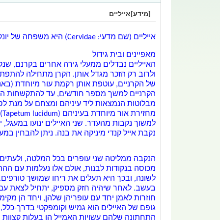
[מידע]אייליים
אייליים (שם מדעי: Cervidae) היא
משפחה
של
יונ
מאפיינים ובית גידול
האייליים נבדלים מ
מעלי גירה
אחרים ב
קרנם
, שנקראת Antler בניגוד ל-Horn, שהיא הקרן הרגילה
ולרוב רק ה
זכר
מגדל אותן. הקרן מתחילה להתפתח
הקרניים למשך מספר חודשים, עד להתקשחות העצ
מבלוטות הנמצאות ליד עיניהם ומצחם על מנת ל
מחזירת אור
מיוחדת ב
עיניהם
(Tapetum lucidum), המציידת אותם ב
למשוך
נקבות
מהעדר. שני האיילים ינועו במעגל, 
נקבת
אייל קנדי
מיניקה את בנה. ניתן להבחין במעט
הנקבה ממליטה שני עופרים בכל המלטה, ולעתים 
מכוסה בנקודות לבנות, אולם אלו נעלמות עם ההת
לשונה, ובכך היא תעלים את ריחו שמושך
טורפים
.
ב
עשב
. לאחר שיהיה חזק מספיק, יתחיל לצאת עם
חוזרות לאמן יחד עם עופריהן שלהן, ויחד הן מקימ
גופם של האיילים הוא גמיש וקומפקטי בדרך-כלל, 
התחתונה שלהם עשויות ה
אמייל
הן בעלות קצוות 