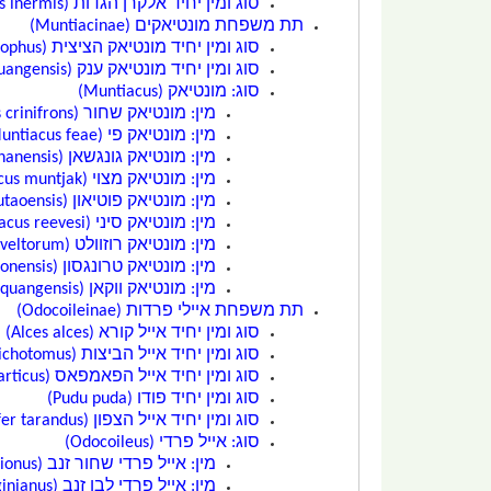
סוג ומין יחיד
אלקרן הגדות
(Hydropotes inermis)
תת משפחת
מונטיאקים
(Muntiacinae)
סוג ומין יחיד
מונטיאק הציצית
(Elaphodus cephalophus)
סוג ומין יחיד
מונטיאק ענק
(Megamuntiacus vuquangensis)
סוג:
מונטיאק
(Muntiacus)
מין:
מונטיאק שחור
(Muntiacus crinifrons)
מין:
מונטיאק פי
(Muntiacus feae)
מין:
מונטיאק גונגשאן
(Muntiacus gongshanensis)
מין:
מונטיאק מצוי
(Muntiacus muntjak)
מין:
מונטיאק פוטיאון
(Muntiacus putaoensis)
מין:
מונטיאק סיני
(Muntiacus reevesi)
מין:
מונטיאק רוזוולט
(Muntiacus rooseveltorum)
מין:
מונטיאק טרונגסון
(Muntiacus truongsonensis)
מין:
מונטיאק ווקאן
(Muntiacus vuquangensis)
תת משפחת
איילי פרדות
(Odocoileinae)
סוג ומין יחיד
אייל קורא
(Alces alces)
סוג ומין יחיד
אייל הביצות
(Blastoceros dichotomus)
סוג ומין יחיד
אייל הפאמפאס
(Ozotoceros bezoarticus)
סוג ומין יחיד
פודו
(Pudu puda)
סוג ומין יחיד
אייל הצפון
(Rangifer tarandus)
סוג:
אייל פרדי
(Odocoileus)
מין:
אייל פרדי שחור זנב
(Odocoileus hemionus)
מין:
אייל פרדי לבן זנב
(Odocoileus virginianus)