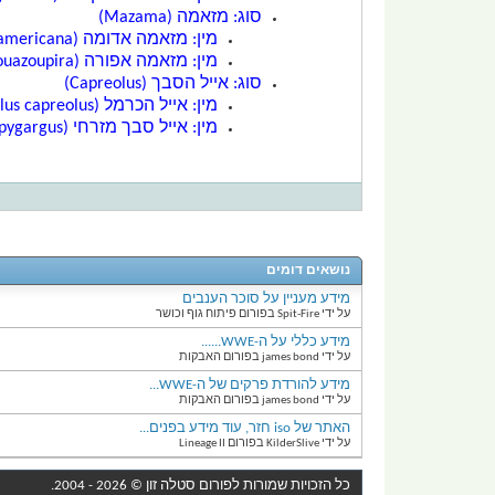
סוג:
מזאמה
(Mazama)
מין:
מזאמה אדומה
(Mazama americana)
מין:
מזאמה אפורה
(Mazama gouazoupira)
סוג:
אייל הסבך
(Capreolus)
מין:
אייל הכרמל
(Capreolus capreolus)
מין:
אייל סבך מזרחי
(Capreolus pygargus)
נושאים דומים
מידע מעניין על סוכר הענבים
על ידי Spit-Fire בפורום פיתוח גוף וכושר
מידע כללי על ה-WWE......
על ידי james bond בפורום האבקות
מידע להורדת פרקים של ה-WWE...
על ידי james bond בפורום האבקות
האתר של iso חזר, עוד מידע בפנים...
על ידי KilderSlive בפורום Lineage II
כל הזכויות שמורות לפורום
סטלה זון
© 2026 - 2004.