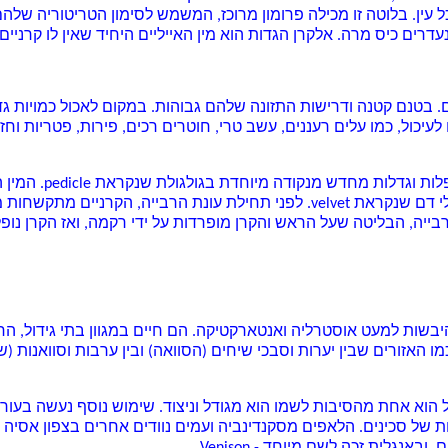
 עין. בלוטה זו מכילה
פרומון
מרוכז, המשמש לסימון הטריטוריה שלהם
נעדרים
כיס מרה
.
אלקרן הגדות
הוא מין האייליים היחיד שאין לו קרניים
. בטנם קטנה ודרישות התזונה שלהם גבוהות. במקום לאכול כמויות גד
 לעיכול, כמו עלים רעננים, עשב טרי, חוטרים רכים,
פירות
,
פטריות
ו
חזז
קודה מיוחדת בגולגולת שנקראת pedicle. המין היחיד שלנקבה שלו יש קרן הוא
גדילתה, הקרן מכוסה ברקמה מיוחדת עשירה בכלי דם שנקראת velvet. לפני תחילת
יה, הבליטה שעל הראש והקרן מופרדות על ידי רקמה, ואז הקרן נופלת.
היבשות למעט
אוסטרליה
ו
אנטארקטיקה
. הם חיים במגוון
בתי גידול
, הח
כמו האזורים שבין
יערות
וסבכי שיחים (הסוואה) ובין ערבות וסוואנות (
 הוא אחת מהסיבות לשמו הוא מגודל וניצוד. שימוש נוסף נעשה בעורו
ות של סכינים. ה
לאפים
מ
סקנדינביה
ועמים נוודים אחרים בצפון
אסיה
ה