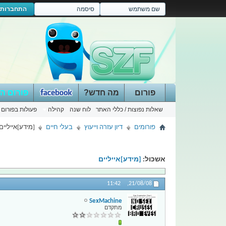
התחברות
פורום
מה חדש?
פורום ה
שאלות נפוצות / כללי האתר
לוח שנה
קהילה
פעולות בפורום
פורומים
דיון עזרה וייעוץ
בעלי חיים
[מידע]אייליים
אשכול:
[מידע]אייליים
11:42
21/08/08,
SexMachine
מתקדם