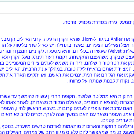
קים
מעלי גירה
בסדרת
מכפילי פרסה
.
. קרני האיילים הן מבנים עצמיים שגדלים בכל שנה בדרך-כלל ב
 אצל האיילים הצעירים, כאשר בתחילה יש לאייל שתי בליטות על ה
של הקרניים, עוטפת אותן רקמת עור מיוחדת (באנגלית: Velvet) שעשירה בכלי דם, והיא מספק
ם שבקרן. משהעצם התקשחה, רקמת העור תינתק מעל הקרן (ולא תוש
סמן את הטריטוריה שלהם. ריח זה משמש לעתים
ציידים
המעוניינים במ
ראיית לילה
טובה. במהלך עונת הרבייה, האיילים י
יעקמו את רגליהם אחורנית, ינמיכו את ראשם, ואז יתקיפו האחד את השנ
 נקודות לבנות שנותרו על פרוותו.
רחוקות היא ממליטה שלושה. תקופת ההריון עשויה להימשך עד עשרה
בגרות (להוציא ה
יחמורים
, שאצלם הנקודות נשארות). לאחר צאתו לאוו
 האם עוזבת את עופריה לעתים קרובות. בשבוע הראשון לחייו, העופר 
 אמו. העופר נשאר עם האם במשך שנה לערך. זכרים לרוב לא רואים 
ות עדרים קטנים.
ורגליהם החזקות והארוכות מותאמות לאדמת טרשים מיוערת. בנוסף, הא
מעוגלים, מה שמאפשר להם ללעוס מגוון רחב של
צמחים
. האיילים ה