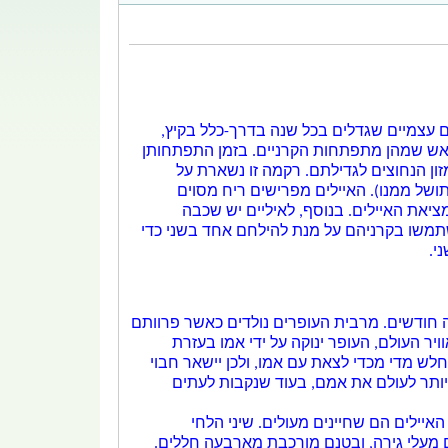
קיץ
,
ראש שמהן מתפתחות הקרניים. בזמן התפתחותן
ת לקרניים חמצן וחומרי מזון הנחוצים לגדילתם. רקמה זו נשארת על
ל ממנו). האיילים מפרישים ריח מסוים
ציאת האיילים. בנוסף, לאיליים יש
שכבה
שתמשו בקרניהם על מנת להילחם אחד בשני כדי
י.
 חודשים. מרבית העופרים נולדים כאשר
פרוותם
יר העולם, העופר ינוקה על ידי אמו בעזרת
חלש מדי מכדי לצאת עם אמו, ולכן יישאר חבוי
יותר לעולם את אמם, בעוד שנקבות לעתים
יילים הם שחיינים מעולים. שיני הלחי
ם מעלי גירה, ובטנם מורכבת מארבעה חללים.