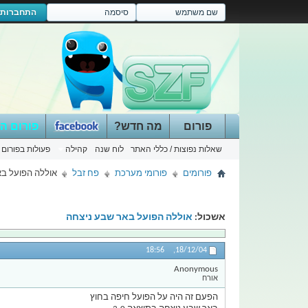
התחברות
פורום
מה חדש?
פורום ה
שאלות נפוצות / כללי האתר
לוח שנה
קהילה
פעולות בפורום
פורומים
פורומי מערכת
פח זבל
אוללה הפועל בא
אשכול:
אוללה הפועל באר שבע ניצחה
18:56
18/12/04,
Anonymous
אורח
הפעם זה היה על הפועל חיפה בחוץ