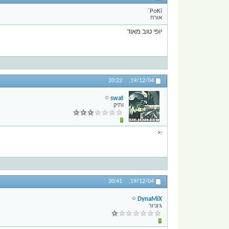
PoKi`
אורח
יופי טוב מאוד
20:22
19/12/04,
swat
ותיק
:<
20:41
19/12/04,
DynaMiX
ג'וניור