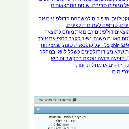
 של הגופים סביבם. שיטת התמצאות זו
קטלנים
, השייכים למשפחת הדולפיניים אך
מוצאים דולפינים רבים את מותם כתוצאה
טת ה
או"ם
משנת
1991
לקצר בחצי את אורך
הרשתות, או שימוש ברשתות שמאפשרות היחלצות של הדולפינים. במדינות רבות מודבקת תווית מיוחדת "Dolphin Safe" על קופסאות טונה, שמציינות
ות שלא ניצודו דולפינים כשלל לוואי במהלך
. תופעה ידועה נוספת בהקשר זה היא
חיידקים או מחלות ועוד.
נריומים
.
הירשם כדי להגיב לנושא
#2
תאריך הצטרפות
19/05/07
שם פרטי
דולב
הודעות
2,662
קיבל לייק
21 פעמים