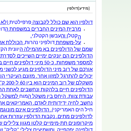
[מידע]דולפין
דולפין הוא שם כולל לקבוצה
פרפילטית
(לא
מרבית המינים החברים במשפחת ה
דול
קטלן
וה
עבשן הקטלני
.
ה
על-משפחת
דולפיני נהרות
, הכוללת א
שמם של הדולפינים בא מהמילה ה
יוונית הק
למספר ‏משפחות. כ-50 מיני דולפינים חיים בעולם, רובם ‏ב
אורכם של ‏רוב מיני הדולפינים מגיע לכשני 
יכולים ‏להתרגל למזון אחר. מזונם העיקרי הו
משקלם של רוב המינים הוא בין 60 ל-200 ק"ג. מבחינה
הדולפינים חיים בלהקות ונחשבים לאחת הח
עבודת צוות. היחס בין משקל ה
מוח
למשקל הגו
נחשב לחיה ידידותית לאדם. האמריקאים אף ע
חיל הים האמריקני
). הדולפינים אינם מונוגמ
לדולפינים מתים. נקבות הדולפין עוזרות אח
מיקרופונים תת-מימיים קלטו מגוון צלילים
דולפינה יפהפייה, ומשמיעים צלילי "קליק" ש