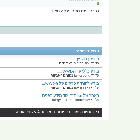
רכבתי עליו סתם ניראה חמוד
נושאים דומים
מידע | דולפין
על ידי SiSo בפורום בעלי חיים
מידע כללי על ה-WWE......
על ידי james bond בפורום האבקות
מידע להורדת פרקים של ה-WWE...
על ידי james bond בפורום האבקות
האתר של iso חזר, עוד מידע בפנים...
על ידי KilderSlive בפורום Lineage II
כל הזכויות שמורות לפורום
סטלה זון
© 2026 - 2004.