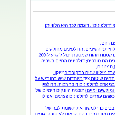
דולפינים". דוגמה לכך היא הלווייתן
עם רחם.
קת לשניים: לווייתני המזיפות ו‏לווייתני השיניים. הדולפינים מחולקים
; לכולם שיניים ‏קטנות וזהות שמספרן יכול להגיע ל-200.
ים הם
טורפים
; דולפינים החיים ב
שביה
‏
תמנונים
.
רה מיליון שנים בתקופת ה
מיוקן
.
פתחים שיטות
ציד
מיוחדות שיש בהן דגש על
י אדם לדולפינים דובר רבות. הדולפין
מוקשים ימיים (
תוכנית היונקים הימיים של
 כשהם עוזרים לדולפינים פצועים ואפילו
ייבבים כדי למשוך את תשומת לבה של
ים מזון במים, בהם הראות לא טובה. גופים