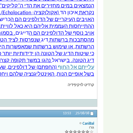
הנמצאים במים מחזירים את הדי ה"קליקים", ו
נקראת
איכון הד
(אקולוקציה; Echolocation).
האויבים העיקריים של הדולפינים הם ה
כריש
ההתייחסות העממית אליהם היא כאל לווייתנים ("Killer whale"), שמהירות השיוט שלהם גבוהה משל הדולפינים, טורפים לעת
אויב נוסף של הדולפינים הם ה
דייגים
. בסמוך
מהסתבכות ברשתות
דיג
שנפרסות לציד הטונ
כי שיטות הדיג של הטונה הן ידידותיות יותר 
דיג הטונה. ב
ישראל
נהגו במשך תקופה קצרה 
עלייתם אל החוף
(החפתם) של דולפינים, שעל
בשל אופיים הנוח, האינטליגנציה שלהם ויחסם
קרדיט לויקיפידיה
13:53
25/08/08,
CaniBal
גורו