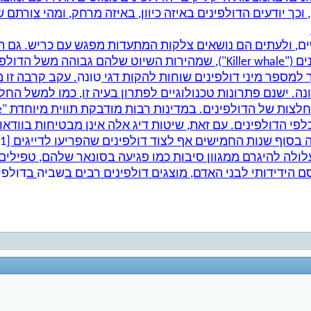
כך יודעים הדולפינים באיזה כיוון, באיזה מרחק, ומהי צורתם
ים
, ולעתים הם נושאים צלקות המתעדות מפגש עם כריש. גם ה
ים דולפינים.
 למספר מיני דולפינים שוחות להקות דגי
טונה
. עקב קרבה זו 
ה. ישנם פתרונות טכנולוגיים לפתרון בעיה זו, כמו למשל החל
כלפי הדולפינים. עם זאת, שיטות דיג אלה אינן מבטיחות בוודא
בסוף שנות החמישים אף לצוד דולפינים שהפריעו לדייגים
[1]
ולה להיגרם ממגוון סיבות כמו פגיעה בסונאר שלהם, טפילים, 
 הידידותי לבני האדם, מוצגים דולפינים רבים ב
שביה
ב
דולפי