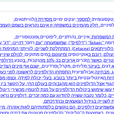
טקסונומית
) למספר
יונקים ימיים
מסדרת ה
לווייתנאים
:
פיניים
. חלק מהמינים במשפחה זו אינם נקראים בשמם העממי "
ת המשפחות:
איניים
,
נהרתניים
,
ליפוטיים
ו
פונטופוריים
.
דומה
"δελφίς" ("דלפיס"), שמשמעותה "עם
רחם
" דהיינו: "דג" 
הדולפינים הם יונקים ימיים השייכים לסדרת ‏הלווייתנאים (‏Cetacea‏), המתחל
אוקיינוסים
ומיעוטם ב
מים מתוקים
מטרים, כאשר ה
זכרים
‏ארוכים בכ-10% מה
נקבות
. ב
טבע
הדולפינ
א
דגים
, בעיקר
‏מליחים
,
מקרל
ו
סרדינים
. ישנם אף מינים הצדים 
אבולוציונית
התפתחו הדולפינים לראשונה לפני כעש
יות ה
אינטליגנטיות
ביותר בטבע, בעלי יכולת למידה, ונצפו מ
ף אצל הדולפינים הוא מהגבוהים בעולם החי. על הקשר בין בנ
שו שימוש ביכולות הדולפינים על מנת להטמין מכשירי ריגול ו
יים, כלומר נקבה עשויה להזדווג עם כמה זכרים. דולפינים נראו
ת לשנייה בגידול הצאצאים ובהדרכתם.
 שמשמיעים דולפינים. הם נוקשים בלסתותיהם לאות אזהרה, מ
ונים. באמצעות ה"קליקים" הדולפינים מנווטים את דרכם ומוצא