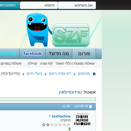
התחברות
פורום
מה חדש?
פורום ה
שאלות נפוצות / כללי האתר
לוח שנה
קהילה
פעולות בפורום
פורומים
דיון עזרה וייעוץ
בעלי חיים
[מידע]דולפין
אשכול:
[מידע]דולפין
12:38
24/08/08,
SexMachine
מתקדם