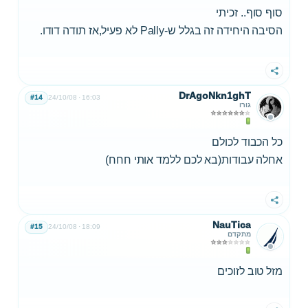
סוף סוף.. זכיתי
הסיבה היחידה זה בגלל ש-Pally לא פעיל,אז תודה דודו.
שתף
DrAgoNkn1ghT
#14
24/10/08
16:03
גורו
כל הכבוד לכולם
אחלה עבודות(בא לכם ללמד אותי חחח)
שתף
NauTica
#15
24/10/08
18:09
מתקדם
מזל טוב לזוכים