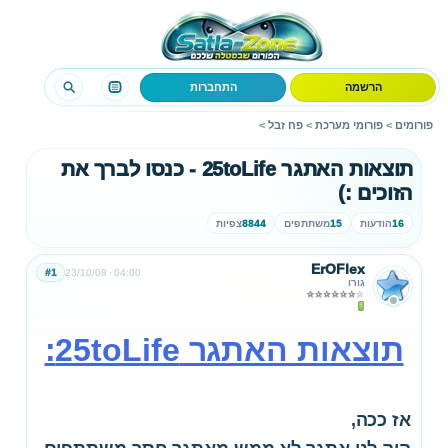
הרשמה
התחברות
פורומים
>
פורומי מערכת
>
פח זבל
>
תוצאות האתגר 25toLife - כנסו לברך את
הזוכים :)
16
הודעות
15
משתתפים
8844
צפיות
ErOFlex
#1
23/10/08
04:00
גורו
תוצאות האתגר 25toLife:
אז ככה,