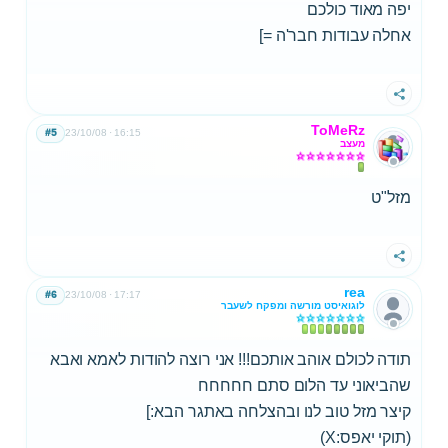
יפה מאוד כולכם
אחלה עבודות חבר'ה =]
שתף
ToMeRz
#5
23/10/08
16:15
מעצב
מזל"ט
שתף
rea
#6
23/10/08
17:17
לוגואיסט מורשה ומפקח לשעבר
תודה לכולם אוהב אותכם!!! אני רוצה להודות לאמא ואבא
שהביאוני עד הלום סתם חחחחח
קיצר מזל טוב לנו ובהצלחה באתגר הבא:]
(תוקי יאפס:X)