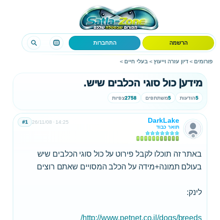
הרשמה
התחברות
פורומים
>
דיון עזרה וייעוץ
>
בעלי חיים
>
מידע| כול סוגי הכלבים שיש.
5
הודעות
5
משתתפים
2758
צפיות
DarkLake
#1
26/11/08
14:25
תואר כבוד
באתר זה תוכלו לקבל פירוט על כול סוגי הכלבים שיש
בעולם תמונה+מידה על הכלב המסויים שאתם רוצים
לינק:
http://www.petnet.co.il/dogs/breeds/