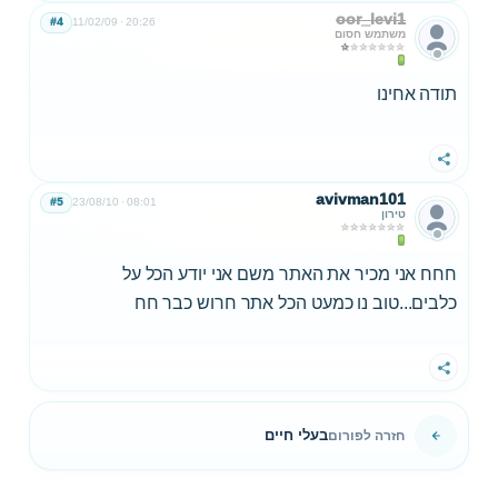
oor_levi1
#4
11/02/09
20:26
משתמש חסום
תודה אחינו
שתף
avivman101
#5
23/08/10
08:01
טירון
חחח אני מכיר את האתר משם אני יודע הכל על
כלבים...טוב נו כמעט הכל אתר חרוש כבר חח
שתף
בעלי חיים
חזרה לפורום