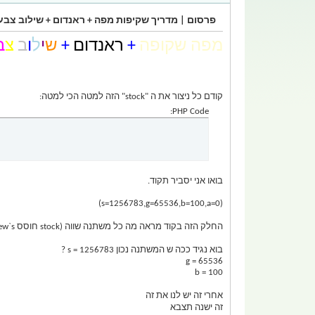
פרסום | מדריך שקיפות מפה + ראנדום + שילוב צבע
מפה שקופה
+
ראנדום
+
ש
י
ל
ו
ב
צ
ב
קודם כל ניצור את ה "stock" הזה למטה הכי למטה:
PHP Code:
בואו אני יסביר תקוד.
(s=1256783,g=65536,b=100,a=0)
החלק הזה בקוד מראה מה כל משתנה שווה (stock חוסס new`s)
בוא נגיד ככה ש המשתנה נכון s = 1256783 ?
g = 65536
b = 100
אחרי זה יש לנו את זה
זה ישנה תצבא