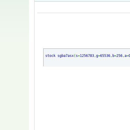
stock sgba7asx
(
s
=
1256783
,
g
=
65536
,
b
=
256
,
a
=