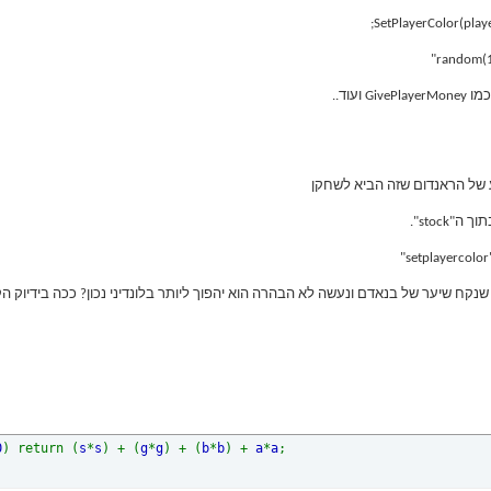
SetPlayerColor(playe
stoc".
0
) return (
s
*
s
) + (
g
*
g
) + (
b
*
b
) +
a
*
a
;