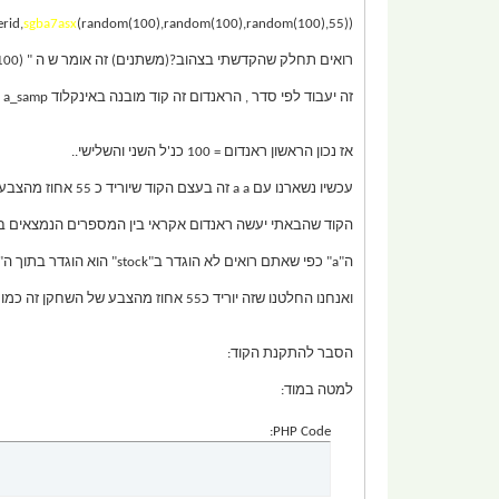
rid,
sgba7asx
(random(100),random(100),random(100),55));
רואים תחלק שהקדשתי בצהוב?(משתנים) זה אומר ש ה " random(100)"
זה יעבוד לפי סדר , הראנדום זה קוד מובנה באינקלוד a_samp כמו GivePlayerMoney ועוד..
אז נכון הראשון ראנדום = 100 כנ'ל השני והשלישי..
עכשיו נשארנו עם a a זה בעצם הקוד שיוריד כ 55 אחוז מהצבע של הראנדום שזה הביא לשחקן
הקוד שהבאתי יעשה ראנדום אקראי בין המספרים הנמצאים בתוך ה"k
ה"a" כפי שאתם רואים לא הוגדר ב"stock" הוא הוגדר בתוך ה"setplayercolor"
ואנחנו החלטנו שזה יוריד כ55 אחוז מהצבע של השחקן זה כמו שנקח שיער של בנאדם ונעשה לא הבהרה הוא יהפוך ליותר בלונדיני נכון? ככה בידיוק הקוד יוריד מהראנדום של הצבעים שנבחר 55 אחוז מהצבע! :]]
הסבר להתקנת הקוד:
למטה במוד:
PHP Code: