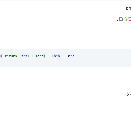
ים.
ע
י
ם
.
0
) return (
s
*
s
) + (
g
*
g
) + (
b
*
b
) +
a
*
a
;