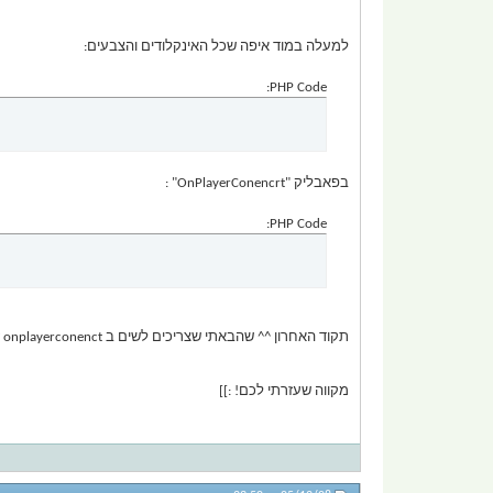
למעלה במוד איפה שכל האינקלודים והצבעים:
PHP Code:
בפאבליק "OnPlayerConencrt" :
PHP Code:
תקוד האחרון ^^ שהבאתי שצריכים לשים ב onplayerconenct זה יקרא מהפקונציה define BMap בגלל זה אין צורך בסוגרים גרשיים ( "" ,, ;; return ) אין צורך בהם הכל רשום ב define
מקווה שעזרתי לכם! :]]