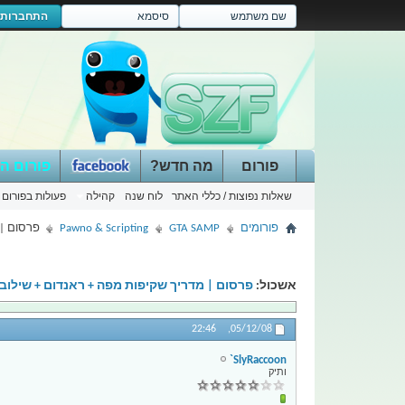
התחברות
פורום
מה חדש?
פורום ה
שאלות נפוצות / כללי האתר
לוח שנה
קהילה
פעולות בפורום
פורומים
GTA SAMP
Pawno & Scripting
פרסום | 
אשכול:
פרסום | מדריך שקיפות מפה + ראנדום + שילוב
22:46
05/12/08,
SlyRaccoon`
ותיק