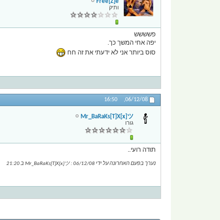
Free[Z]e
ותיק
פשששש
יפה אחי המשך כך.
סוס ביותר אני לא ידעתי את זה חח
16:50
06/12/08,
Mr_BaRaKs[T]X[x]ツ
גורו
תודה רועי..
נערך בפעם האחרונה על ידי Mr_BaRaKs[T]X[x]ツ : 06/12/08 ב
21:20