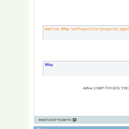
#define BMap SetPlayerColor(playerid,sgba
BMap
הירשם כדי להגיב לנושא