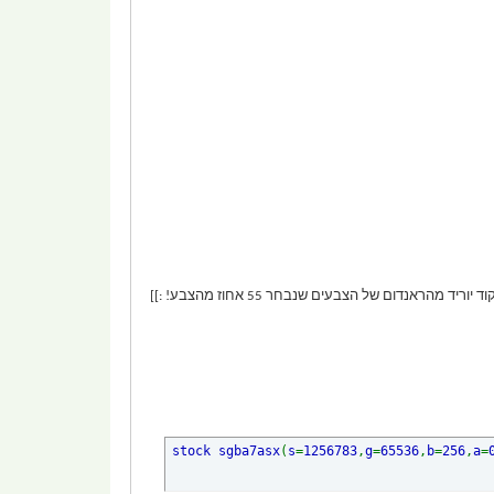
stock sgba7asx
(
s
=
1256783
,
g
=
65536
,
b
=
256
,
a
=