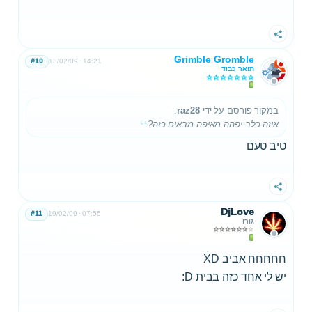
שתף
Grimble Gromble
#10
13/02/09
14:21
תואר כבוד
במקור פורסם על ידי
raz28
:
איזה כלב יפהה מאיפה מבאים כזה?
טיב טעם
שתף
DjLove
#11
19/02/09
07:55
גורו
חחחחח אביב XD
יש לי אחד כזה בבית D: