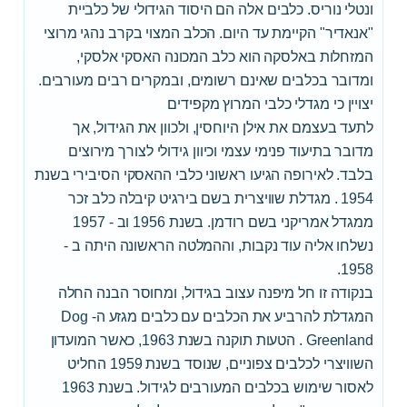
ונטלי נוריס. כלבים אלה הם היסוד הגידולי של כלביית
"אנאדיר" הקיימת עד היום. הכלב המצוי בקרב נהגי מרוצי
המזחלות באלסקה הוא כלב המכונה האסקי אלסקי,
ומדובר בכלבים שאינם רשומים, ובמקרים רבים מעורבים.
יצויין כי מגדלי כלבי המרוץ מקפידים
לתעד בעצמם את אילן היוחסין, ולכוון את הגידול, אך
מדובר בתיעוד פנימי עצמי וכיוון גידולי לצורך מירוצים
בלבד. לאירופה הגיעו ראשוני כלבי ההאסקי הסיבירי בשנת
1954 . מגדלת שוויצרית בשם בירגיט קיבלה כלב זכר
ממגדל אמריקני בשם רודמן. בשנת 1956 וב - 1957
נשלחו אליה עוד נקבות, וההמלטה הראשונה היתה ב -
1958.
בנקודה זו חל מיפנה עצוב בגידול, ומחוסר הבנה החלה
המגדלת להרביע את הכלבים עם כלבים מגזע ה- Dog
Greenland . הטעות תוקנה בשנת 1963, כאשר המועדון
השוויצרי לכלבים צפוניים, שנוסד בשנת 1959 החליט
לאסור שימוש בכלבים המעורבים לגידול. בשנת 1963