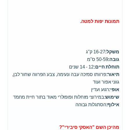
תמונות יפות למטה.
משקל:
16-27 ק"ג
גובה:
50-59 ס"מ
תוחלת חיים:
12 - 14 שנים
תיאור:
פרוותו סמיכה עבה ונעימה, צבע הפרווה שחור לבן,
גווני אפור ועוד
אופי:
רגוע ועדין
שימוש:
במירוצי מזחלות ופופולרי מאוד בתור חיית מחמד
אילוף:
הסתגלות גבוהה
מהיכן השם "האסקי סיבירי"?