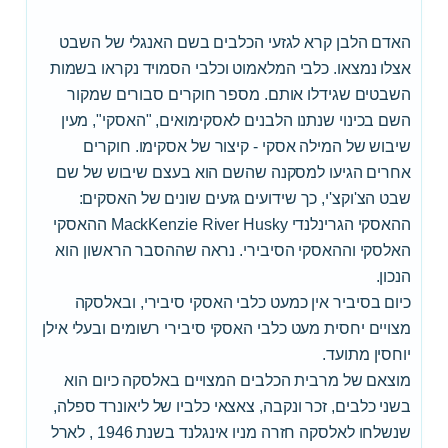
האדם הלבן קרא לגזעי הכלבים בשם האנגלי של השבט
אצלו נמצאו. כלבי המלאמוט וכלבי הסמויד נקראו בשמות
השבטים שגידלו אותם. מספר חוקרים סבורים שמקור
השם בכינוי שנתנו הלבנים לאסקימואים, "האסקי", מעין
שיבוש של המילה אסקי - קיצור של אסקימו. חוקרים
אחרים הגיעו למסקנה שהשם הוא בעצם שיבוש של שם
שבט הצ'וקצ'י, כך שידועים גזעים שונים של האסקים:
ההאסקי הגרינלנדי MackKenzie River Husky ההאסקי
האלסקי וההאסקי הסיבירי. נראה שההסבר הראשון הוא
הנכון.
כיום בסיביר אין כמעט כלבי האסקי סיבירי, ובאלסקה
מצויים יחסית מעט כלבי האסקי סיבירי רשומים ובעלי אילן
יוחסין מתועד.
מוצאם של מרבית הכלבים המצויים באלסקה כיום הוא
בשני כלבים, זכר ונקבה, צאצאי כלביו של ליאונרד ספלה,
שנשלחו לאלסקה חזרה מניו אינגלנד בשנת 1946 , לארל