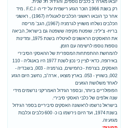
יובאו מארה"ב כלבים נוספים, והגידול חל שנית.
רק בשנת 1966 הוכר הגזע רישמית על ידי ה- F.C.I . מיד
אחר כך הובאו ראשוני הכלבים לאנגליה (1967) , ראשוני
הכלבים נשלחו משוויץ לגרמניה (1967), הגב' מריסה
בריויו- צ'יליני, שופטת מקיפה ששפטה גם בישראל, הביאה
את ההאסקים הראשונים לאיטליה בשנת 1975, ומדינות
נוספות נוספו לרשימה עם הזמן.
להמחשת ההתפתחות המספרית של ההאסקי הסיבירי
באירופה, כדאי לציין כי נכון לשנת 1977 היו באנגליה - 110
האסקים, בצרפת - כחמישים, בגרמניה - 003, בשבדיה -
002, בשוויץ - 053. בארץ מוצאו , ארה"ב, נחשב היום הגזע
לאחד משלושת הגזעים
הפופולריים ביותר, ובספר הגידול האמריקני נרשמים מידי
שנה אלפים של כלבי האסקי סיבירי.
בישראל נרשמו לראשונה האסקים סיביריים בספר הגידול
בשנת 1974, ועד היום נירשמו בו כ- 600 כלבים וכלבות
מגזע זה.
תמונות: