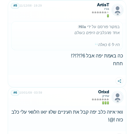
ArtisT
#5
11/12/08
19:29
גורו
במקור פורסם על ידי
Hila
:
אחד מהכלבים היפים בעולם
היו לי 6 כאלה
כה באמת יפה אבל 6?!?!?!
חחח
שתף
Orixd
#6
10/01/09
03:59
עתיק
וואי איזה כלב יפה קבל את העיניים שלוו יואו הלוואי עלי כלב
כזה !@!