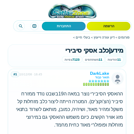
הרשמה
התחברות
פורומים
>
דיון עזרה וייעוץ
>
בעלי חיים
>
מידע|כלב אסקי סיבירי
11
הודעות
11
משתתפים
7123
צפיות
DarkLake
#1
10/12/08
16:45
תואר כבוד
ההאסקי הסיבירי נוצר במאה ה19בשבט נודד ממזרח
סיביר (הצ'וקצ'ים). המטרה הייתה ליצור כלב מזחלות קל
משקל ומהיר מאוד, ושיהיה, כמובן, מותאם לשרוד בתנאי
מזג אוויר הקשים. כיום משמש ההאסקי גם במירוצי
מזחלות ופופולרי מאוד כחית מחמד.