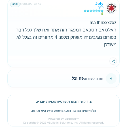
Joly
#10
10/01/05
20:59
מלך.
ma thnxxxzxz
חאלס אם הספאם המפגר הזה אתה ואח שלך לכל דבר
בפורום מגיבים זה משחק מלפני 4 מחזורים זה בגלל לא
מעודכן
שתף
פח זבל
חזרה לפורום
צור קשר
הצהרת פרטיות
זכויות יוצרים
כל הזמנים הם GMT +3. השעה כרגע היא
01:09
.
Powered by vBulletin™
Copyright © 2026 vBulletin Solutions, Inc. All rights reserved.