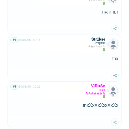
תודה אחי
שתף
Str1ker
#8
10/01/05
19:16
מתקדם
tnx
שתף
ViRuSx
#9
10/01/05
20:21
ותיק
tnxXxXxXxxXxXx
שתף