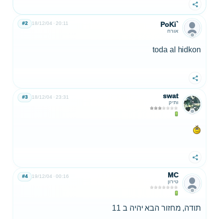
שתף
#2
18/12/04
20:11
PoKi`
אורח
toda al hidkon
שתף
swat
#3
18/12/04
23:31
ותיק
שתף
MC
#4
19/12/04
00:16
טירון
תודה, מחזור הבא יהיה ב 11