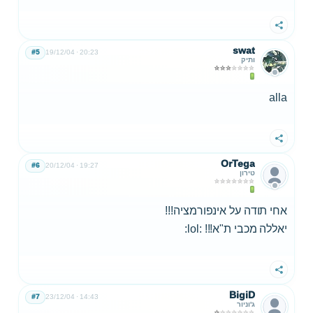
שתף
swat
#5
19/12/04
20:23
ותיק
alla
שתף
OrTega
#6
20/12/04
19:27
טירון
אחי תודה על אינפורמציה!!!
יאללה מכבי ת"א!!! :lol:
שתף
BigiD
#7
23/12/04
14:43
ג'וניור