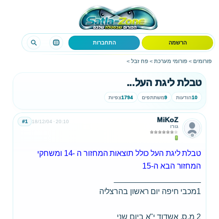
הרשמה
התחברות
פורומים
>
פורומי מערכת
>
פח זבל
>
טבלת ליגת העל...
10
הודעות
9
משתתפים
1794
צפיות
MiKoZ
#1
18/12/04
20:10
גורו
טבלת ליגת העל כולל תוצאות המחזור ה -14 ומשחקי
המחזור הבא ה-15
____________________
1מכבי חיפה יום ראשון בהרצליה
2 מ.ס. אשדוד י"א ביום שני