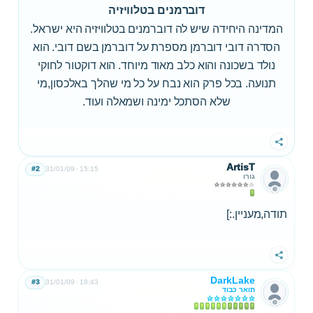
דוברמנים בטלוויזיה
המדינה היחידה שיש לה דוברמנים בטלוויזיה היא ישראל.
הסדרה דובי דוברמן מספרת על דוברמן בשם דובי. הוא
נולד בשכונה והוא כלב מאוד מיוחד. הוא דוקטור לחוקי
תנועה. בכל פרק הוא נבח על כל מי שהלך באלכסון,מי
שלא הסתכל ימינה ושמאלה ועוד.
שתף
ArtisT
#2
31/01/09
15:15
גורו
תודה,מעניין.:]
שתף
DarkLake
#3
31/01/09
18:43
תואר כבוד