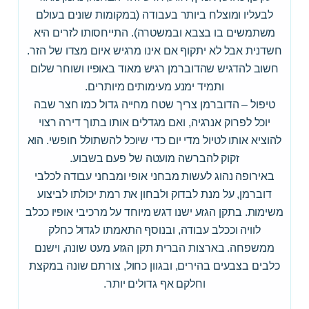
לבעליו ומוצלח ביותר בעבודה (במקומות שונים בעולם
משתמשים בו בצבא ובמשטרה). התייחסותו לזרים היא
חשדנית אבל לא יתקוף אם אינו מרגיש איום מצדו של הזר.
חשוב להדגיש שהדוברמן רגיש מאוד באופיו ושוחר שלום
ותמיד ימנע מעימותים מיותרים.
טיפול – הדוברמן צריך שטח מחייה גדול כמו חצר שבה
יוכל לפרוק אנרגיה, ואם מגדלים אותו בתוך דירה רצוי
להוציא אותו לטיול מדי יום כדי שיוכל להשתולל חופשי. הוא
זקוק להברשה מועטה של פעם בשבוע.
באירופה נהוג לעשות מבחני אופי ומבחני עבודה לכלבי
דוברמן, על מנת לבדוק ולבחון את רמת יכולתו לביצוע
משימות. בתקן הגזע ישנו דגש מיוחד על מרכיבי אופיו ככלב
לוויה וככלב עבודה, ובנוסף התאמתו לגדול כחלק
ממשפחה. בארצות הברית תקן הגזע מעט שונה, וישנם
כלבים בצבעים בהירים, ובגוון כחול, צורתם שונה במקצת
וחלקם אף גדולים יותר.