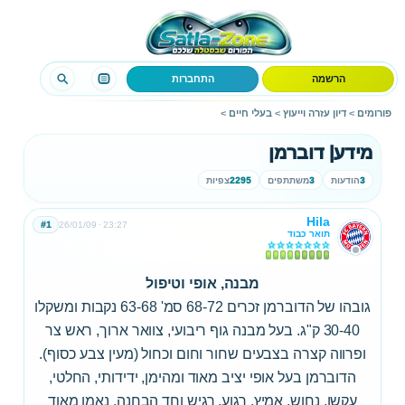
הרשמה
התחברות
פורומים
>
דיון עזרה וייעוץ
>
בעלי חיים
>
מידע| דוברמן
3
הודעות
3
משתתפים
2295
צפיות
Hila
#1
26/01/09
23:27
תואר כבוד
מבנה, אופי וטיפול
גובהו של הדוברמן זכרים 68-72 סמ' 63-68 נקבות ומשקלו
30-40 ק"ג. בעל מבנה גוף ריבועי, צוואר ארוך, ראש צר
ופרווה קצרה בצבעים שחור וחום וכחול (מעין צבע כסוף).
הדוברמן בעל אופי יציב מאוד ומהימן, ידידותי, החלטי,
עקשן, נחוש, אמיץ, רגוע, רגיש וחד הבחנה, נאמן מאוד