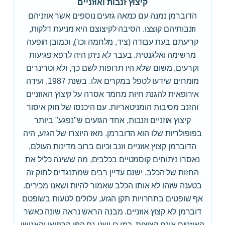
קיצוץ זנבות ואוזניים
הדוברמן נמנה עם כמאה גזעים נוספים אשר אוזניהם
וזנבותיהם קוצצו. הסיבה לקיצוצם היא מניעת דלקות,
קריעתם בעת עבודה (ציד, מלחמה וכו'), וכמובן הופעה
מרשימה ואלגנטית. בעבר לא ניתן היה לרפא פגיעות
וקרעים, משום שלא היו תרופות לשם כך, ולא וטרינרים
מומחים שידעו לטפל במקרים אלו. בשנת 1987, ועידה
אירופאית להגנת חיות מחמד אסרה על קיצוץ האוזניים
והזנב מסיבות הומניטאריות. עם היכנסו של חוק איסור
קיצוץ אוזניים וזנבות, אחד הגזעים ש"נפגע" ביותר
בפופולריות שלו הוא הדוברמן. מאז היוצרו של הגזע, היה
הדוברמן קצוץ אוזניים וזנב וכיום ברוב מדינות העולם,
נאסרו ניתוחים קוסמטיים בכלבים, מה ששינה כליל את
החזות של הכלב. ישנם עדיין רבים שמתנגדים לחוק זה
בטענה שזהו לא אותו הכלב שאמור להיות ושאנו מכירים.
אף שופטים בתחרויות תקן הגזע, עלולים לטעות בשופטם
דוברמן לא קצוץ אוזניים. מבנה הראש נראה שונה כאשר
האוזניים אינם קצוצות. כמו כן ישנו גם הפן הרפואי והאנושי