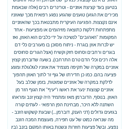
בטיעון בעד קציצת אוזניים - וטרינרים רבים (אלה שבאמת
מכירים את הגזע) טוענים שהגזע נפגע רפואית מכך שאוזניו
אינם נקצצות. הפגיעה העיקרית מתבטאת בכך שהאוזניים
מתפתחות דלקות כתוצאה מזיהומים או מפציעות - אחד
המקומות "האהובים" לנשיכה על ידי כלבים הוא האוזן, ואז
יש לכרות אוזן בוגרת - ניתוח מסוכן בו מעורבים כלי דם
בוגרים ורחבים וסחוס חזק וקשיח (אצל הגורים סחוסים
אלה רכים וכלי הדם טרם התרחבו), בשעה שדוברמן קצוץ
אוזניים במקרה של תקיפה מצמיד את אוזניו לגולגולת ומונע
פציעה בהם. כמו כן חדירתו של גוף זר לתוך האוזן תהפוך
לדלקת במקרה של אוזניים שמוטות, בזמן שכלב בעל
אוזניים קצוצות ינער את ראשו ו"יעיף" את הגוף הזר מן
האוזן. בנוסף, הדוברמן מאז ומתמיד היה קצוץ זנב ומראהו
השתנה ללא היכר, מבחינת הפן הרפואי - לעתים קורה
בגזעים גדולים (דני הענק, דוברמן...) שבעת קשקוש הזנב -
מה שנראה כמוט של עט חפירה, מעוצמת המכה הזנב
נפצע, ובשל פציעות חוזרות ונשנות באותו המקום בזנב (בין