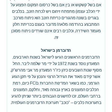
אם בשל קשקוש או בין אם בשל כרסום המקום הפצוע על
ידי הכלב עצמו) מתפתח זיהום ויש לכרות הזנב. בכלבים
בוגרים בשונה מהגורים כריתת הזנב הוא ניתוח מורכב
המתבצע בהרדמה מלאה! מדובר בעצם בכריתת חלק
מעמוד השידרה, וכלבים רבים אינם שורדים ניתוח מסוכן
זה.
הדוברמן בישראל
הדוברמנים הראשונים הגיעו לישראל בשנות הארבעים.
המועדון נוסד בשנת 1972 על ידי מר שלמה ליבר. החל
מסוף שנות השבעים כיהן כיו"ר המועדון מר אבי מהרש"ק,
אשר קידם מאוד את הגידול הרצוי והנכון על פי תקן הגזע
הגרמני, כמו בשאר המדינות החברות בFCI כיום, רמת
הכלבים המוצגים בארץ גבוהה מאד, וחלקם, המוצגים
ברחבי העולם, זכו להישגים הגבוהים ביותר שניתן להגיע
בתערוכות כלבים – "כוכב" תערוכת הדוברמנים העולמית.