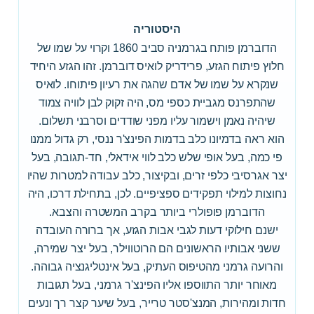
היסטוריה
הדוברמן פותח בגרמניה סביב 1860 וקרוי על שמו של
חלוץ פיתוח הגזע, פרידריק לואיס דוברמן. זהו הגזע היחיד
שנקרא על שמו של אדם שהגה את רעיון פיתוחו. לואיס
שהתפרנס מגביית כספי מס, היה זקוק לבן לוויה צמוד
שיהיה נאמן וישמור עליו מפני שודדים וסרבני תשלום.
הוא ראה בדמיונו כלב בדמות הפינצ'ר ננסי, רק גדול ממנו
פי כמה, בעל אופי שלש כלב לווי אידאלי, חד-תגובה, בעל
יצר אגרסיבי כלפי זרים, ובקיצור, כלב עבודה למטרות שהיו
נחוצות למילוי תפקידים ספציפיים. לכן, בתחילת דרכו, היה
הדוברמן פופולרי ביותר בקרב המשטרה והצבא.
ישנם חילוקי דעות לגבי אבות הגזע, אך ברורה העובדה
ששני אבותיו הראשונים הם הרוטווילר, בעל יצר שמירה,
והרועה גרמני מהטיפוס העתיק, בעל אינטליגנציה גבוהה.
מאוחר יותר התווספו אליו הפינצ'ר גרמני, בעל תגובות
חדות ומהירות, המנצ'סטר טרייר, בעל שיער קצר רך ונעים