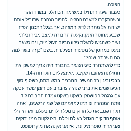
הפוכה.
כעבור שעה התחילו במשימה. הם הלכו במורד ההר
וכשהתקרבו למערה החליטו לחפור מנהרה שתוביל אותם
ישירות אל מתחת לדוק המוזהב. אך בגלל התכנון הפזיז
שנבע מחוסר הזמן, נקעלה החבורה למצב מביך ובלתי
נעים כשהגיעו לתעלת ניקוז הביוב העולימית, וגם כשאר
ננעלו במחסן של מסעדה תאילנדית בשם "כן זה בשר למה
מה חשבתה שזה?".
כדי להשתחרר סיגי הצעיר בחבורה היה צריך למשכן את
חתולתו האהובה שקיבל מאימא ליום הולדתו ה-14.
בבכי וביגון רב המשיכו החברים במשימתם, כשסוף סוף
הגיעו שמעו את ברני שנהיה צהבהב עם הזמן עושה עסקה
עם גרגמל הפושטק. בשקט בשקט עמדה החבורה ליד
פתח המנהרה וצותתו למזימתם של שני הרשעים, "אתה
תלך תגנוב את כל הדוקים מכל הילדים בעולם, ואז יהיה לי
אוסף הדוקים הגדול בעולם וכולם ירצו לקנות ממני דוקים
ואני אהיה סופר מיליונר, ואז אני אקנה את מיקרוסופט,