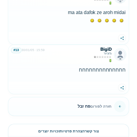
ma ata dafok ze aroh midai
שתף
BigiD
#13
30/01/05
15:59
ג'וניור
חחחחחחחחחחחחחח
שתף
פח זבל
חזרה לפורום
צור קשר
הצהרת פרטיות
זכויות יוצרים