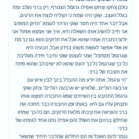
כולם צחקו וצחקו ואפילו גרגמל הצטרף, רק ברני נעלב ומת
בגלל העצב. שוקי היה שמח כי הצליח לנצח את הרעים.
אבל דבר אחד היה חסר שוקי הרהר לעצמו "הדוק המוזהב
אני חייב להשיג אותו השאלה היא, איך אני אמצא אותו? אני
יודע! החברה אמרו שהוא אכל את הדוקים והוא גם כך מת
אז אולי אפשר לעשות משהו בנידון אבל, הבעיה היא
שגרגמל מסתכל" אמר לעצמו שוקי וחיבר חידה מעליבה
כל כך שגרגמל כל כך יכעס שהוא לא ישים לב שהוא פתח
את הקיבה של ברני.
"הי גרגמל, אתה יודע מה ההבדל בינך לבין איש עם
ארבעה רגליים...שלאיש יש ארבעה רגליים" צחק שוקי.
גרגמל התחבא בין השיחים שמא החבורה תמצא אותו
ותצחק עליו גם היא. באותו זמן החבורה כבר חתכה את
ברני והוציאה את קיבתו מלאת הדוקים, הם כל-כך שמחו
שחילקו בניהם את השלל והם אפילו נתנו אחד לגופתו של
ברני.
נגמר להם האוכל אז הם החליטו שהדבר היחיד שנשאר