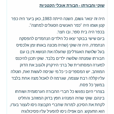
שוקי וחבורתו - חבורת אוכלי הקטניות
היה זה ינואר גשום, השנה הייתה 1983, כאן ביער היה כפר
קטן ושמו היה "כפר האנשים הסגולים למחצה".
בכפר היה בית ספר, ובו חצר.
ביום שישי בבוקר יצאו כל הילדים הנחמדים להפסקה
הנחמדה, היה זה שוקי (שהיה מכונה באותו זמן אלכסיס
בעל שלושת האגודלים) שהעלה את הנושא ודן בו עם
חבורתו שמנתה שלושה ילדים בלבד. שוקי תכנן להיכנס
למערה המסתורית של ברני הירקרק ולגנוב את הדוק
המוזהב. יש המספרים כי כל מי שניסה לעשות זאת, הוטלה
עליו קללה רבת עוצמה, שגרמה לו לאכול מצה אחת בלבד
במשך כל פסח.
בצהרי היום נפגשו כל חברי החבורה הערמומית ושוחחו
בינהם. שוקי שהיה המנהיג חפץ בדוק המוזהב והחליט
לקחת את הסיכון. למרות שחברי הקבוצה ניסו לעצור בעדו,
הוא התעקש. הם אפילו ניסו להפעיל עליו פסיכולוגיה