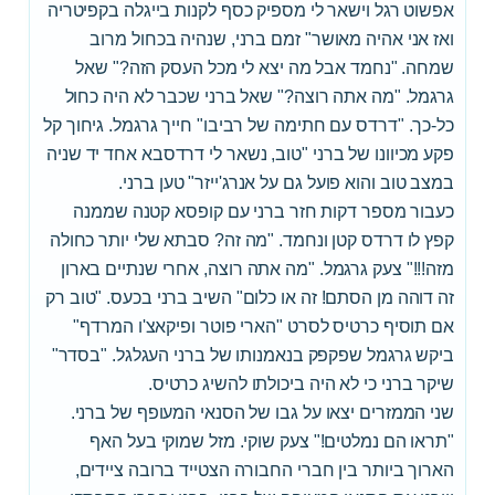
אפשוט רגל וישאר לי מספיק כסף לקנות בייגלה בקפיטריה
ואז אני אהיה מאושר" זמם ברני, שנהיה בכחול מרוב
שמחה. "נחמד אבל מה יצא לי מכל העסק הזה?" שאל
גרגמל. "מה אתה רוצה?" שאל ברני שכבר לא היה כחול
כל-כך. "דרדס עם חתימה של רביבו" חייך גרגמל. גיחוך קל
פקע מכיוונו של ברני "טוב, נשאר לי דרדסבא אחד יד שניה
במצב טוב והוא פועל גם על אנרג'ייזר" טען ברני.
כעבור מספר דקות חזר ברני עם קופסא קטנה שממנה
קפץ לו דרדס קטן ונחמד. "מה זה? סבתא שלי יותר כחולה
מזה!!!" צעק גרגמל. "מה אתה רוצה, אחרי שנתיים בארון
זה דוהה מן הסתם! זה או כלום" השיב ברני בכעס. "טוב רק
אם תוסיף כרטיס לסרט "הארי פוטר ופיקאצ'ו המרדף"
ביקש גרגמל שפקפק בנאמנותו של ברני העגלגל. "בסדר"
שיקר ברני כי לא היה ביכולתו להשיג כרטיס.
שני הממזרים יצאו על גבו של הסנאי המעופף של ברני.
"תראו הם נמלטים!" צעק שוקי. מזל שמוקי בעל האף
הארוך ביותר בין חברי החבורה הצטייד ברובה ציידים,