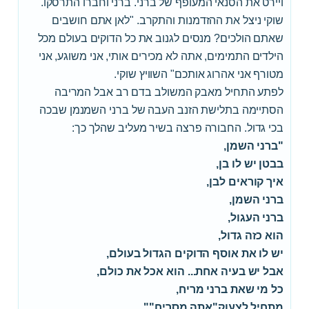
ויירט את הסנאי המעופף של ברני. ברני וחברו התרסקו.
שוקי ניצל את ההזדמנות והתקרב. "לאן אתם חושבים
שאתם הולכים? מנסים לגנוב את כל הדוקים בעולם מכל
הילדים התמימים, אתה לא מכירים אותי, אני משוגע, אני
מטורף אני אהרוג אותכם" השוויץ שוקי.
לפתע התחיל מאבק המשולב בדם רב אבל המריבה
הסתיימה בתלישת הזנב העבה של ברני השמנמן שבכה
בכי גדול. החבורה פרצה בשיר מעליב שהלך כך:
"ברני השמן,
בבטן יש לו בן,
איך קוראים לבן,
ברני השמן,
ברני העגול,
הוא כזה גדול,
יש לו את אוסף הדוקים הגדול בעולם,
אבל יש בעיה אחת... הוא אכל את כולם,
כל מי שאת ברני מריח,
מתחיל לצעוק"אתה מסריח""