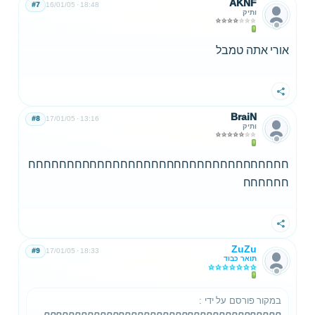
AKNF
#7
16/01/05
18:48
ותיק
אורי אתה טמבל
שתף
BraiN
#8
17/01/05
13:16
ותיק
חחחחחחחחחחחחחחחחחחחחחחחחחחחחחחחחחח
חחחחחח
שתף
ZuZu
#9
17/01/05
18:33
תואר כבוד
במקור פורסם על ידי
:
חחחחחחחחחחחחחחחחחחחחחחחחחחחחחחחחחחחחחח