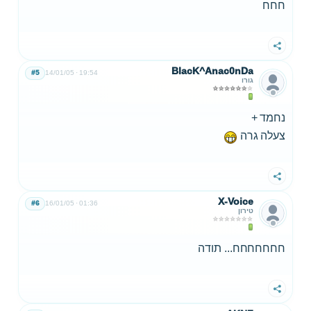
חחח
שתף
BlacK^Anac0nDa
#5
14/01/05
19:54
גורו
נחמד +
צעלה גרה
שתף
X-Voice
#6
16/01/05
01:36
טירון
חחחחחחח... תודה
שתף