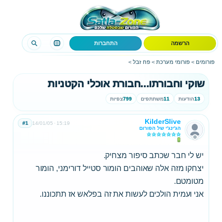
הרשמה
התחברות
פורומים
>
פורומי מערכת
>
פח זבל
>
שוקי וחבורתו...חבורת אוכלי הקטניות
13
הודעות
11
משתתפים
799
צפיות
KilderSlive
#1
14/01/05
15:19
הג'ינג'י של הפורום
יש לי חבר שכתב סיפור מצחיק.
יצחקו מזה אלה שאוהבים הומור סטייל דורימני, הומור
מטומטם.
אני ועמית הולכים לעשות את זה בפלאש אז תתכוננו.