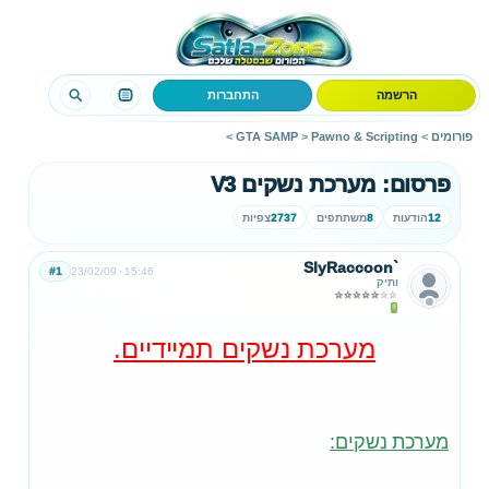
הרשמה
התחברות
פורומים
>
Pawno & Scripting
>
GTA SAMP
>
פרסום: מערכת נשקים V3
12
הודעות
8
משתתפים
2737
צפיות
SlyRaccoon`
#1
23/02/09
15:46
ותיק
מערכת נשקים תמיידיים.
מערכת נשקים: