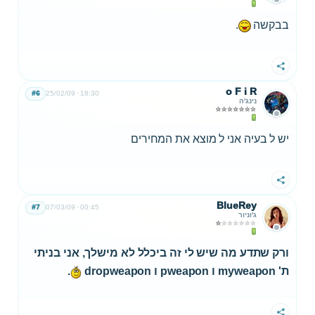
בבקשה
.
שתף
o F i R
#6
25/02/09
18:30
נינג'ה
יש ל בעיה אני ל מוצא את המחירים
שתף
BlueRey
#7
07/03/09
00:45
ג'וניור
ורק שתדע מה שיש לי זה ביכלל לא מישלך, אני בניתי
ת' myweapon ו pweapon ו dropweapon
.
שתף