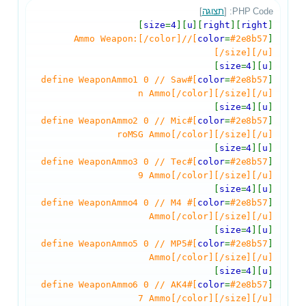
PHP Code: [
תצוגה
]
]
size
=
4
][
u
][
right
][
right
[
#2e8b57]//Ammo Weapon:[/color]
color
=
[
[/size][/u]
]
size
=
4
][
u
[
#2e8b57]#define WeaponAmmo1 0 // Saw
color
=
[
n Ammo[/color][/size][/u]
]
size
=
4
][
u
[
#2e8b57]#define WeaponAmmo2 0 // Mic
color
=
[
roMSG Ammo[/color][/size][/u]
]
size
=
4
][
u
[
#2e8b57]#define WeaponAmmo3 0 // Tec
color
=
[
9 Ammo[/color][/size][/u]
]
size
=
4
][
u
[
#2e8b57]#define WeaponAmmo4 0 // M4
color
=
[
Ammo[/color][/size][/u]
]
size
=
4
][
u
[
#2e8b57]#define WeaponAmmo5 0 // MP5
color
=
[
Ammo[/color][/size][/u]
]
size
=
4
][
u
[
#2e8b57]#define WeaponAmmo6 0 // AK4
color
=
[
7 Ammo[/color][/size][/u]