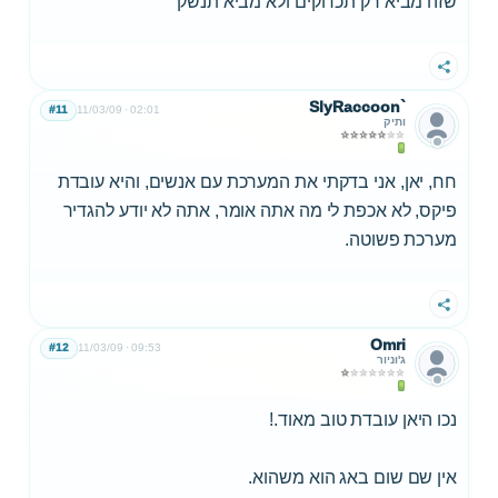
שזה מביא רק תכדוקים ולא מביא תנשק
שתף
SlyRaccoon`
#11
11/03/09
02:01
ותיק
חח, יאן, אני בדקתי את המערכת עם אנשים, והיא עובדת
פיקס, לא אכפת לי מה אתה אומר, אתה לא יודע להגדיר
מערכת פשוטה.
שתף
Omri
#12
11/03/09
09:53
ג'וניור
נכו היאן עובדת טוב מאוד.!
אין שם שום באג הוא משהוא.