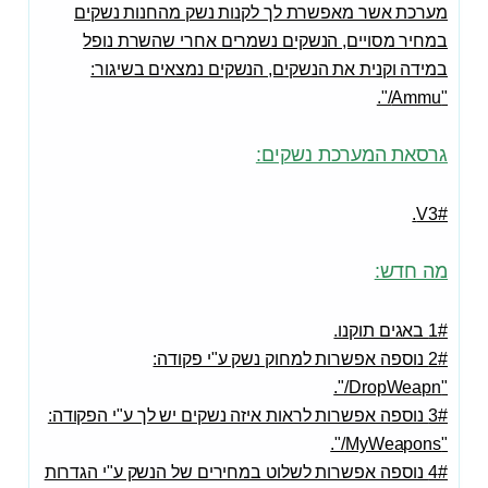
מערכת אשר מאפשרת לך לקנות נשק מהחנות נשקים
במחיר מסויים, הנשקים נשמרים אחרי שהשרת נופל
במידה וקנית את הנשקים, הנשקים נמצאים בשיגור:
"Ammu/".
גרסאת המערכת נשקים:
V3#.
מה חדש:
1# באגים תוקנו.
2# נוספה אפשרות למחוק נשק ע"י פקודה:
"DropWeapn/".
3# נוספה אפשרות לראות איזה נשקים יש לך ע"י הפקודה:
"MyWeapons/".
4# נוספה אפשרות לשלוט במחירים של הנשק ע"י הגדרות