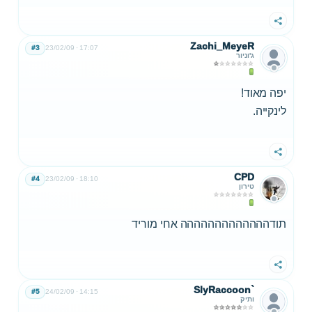
שתף
Zachi_MeyeR
#3
23/02/09
17:07
ג'וניור
יפה מאוד!
לינקייה.
שתף
CPD
#4
23/02/09
18:10
טירון
תודההההההההההההה אחי מוריד
שתף
SlyRaccoon`
#5
24/02/09
14:15
ותיק