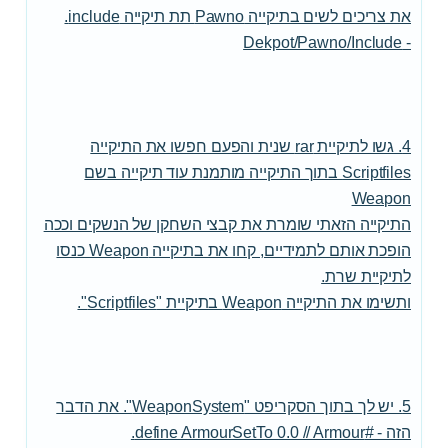
את צריכים לשים בתיקייה Pawno תת תיקייה include.
- Dekpot/Pawno/Include
4. גשו לתיקיית rar שנית והפעם חפשו את התיקייה
Scriptfiles בתוך התיקייה מותמנת עוד תיקייה בשם
Weapon
התיקייה הזאתי שומרת את קבצי השחקן של הנשקים וככה
הופכת אותם לתמידיים, קחו את בתיקייה Weapon כנסו
לתיקיית שרת.
ותשימו את התיקייה Weapon בתיקיית "Scriptfiles".
5. יש לך בתוך הסקריפט "WeaponSystem". את הדבר
הזה - #define ArmourSetTo 0.0 // Armour.