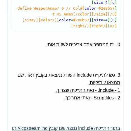
]
size
=
4
][
u
[
#2e8b57]#define WeaponAmmo7 0 // Col
color
=
[
t 45 Ammo[/color][/size][/u]
#2e8b57][/color][/size]
color
=
][
size
=
4
][
u
[
[/u][/right][/right]
0 - זה המספר אתם צריכים לשנות אותו.
3. גשו לתיקיית Include השרת נמצאת בקובץ ראר, שם
תמצאו 2 תיקיות.
1 - include. - זאת התייקיה שצריך.
2 - Scriptfiles - זאתי אחר כך.
בתוך התייקיה Include נמצא שם קובץ cpstream.inc אותו