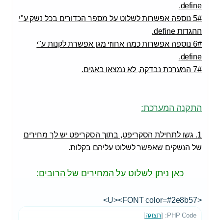
define.
5# נוספה אפשרות לשלוט על מספר הכדורים בכל נשק ע"י
ההגדות define.
6# נוספה אפשרות כמה אחוזי מגן אפשרת לקנות ע"י
define.
7# המערכת נבדקה, לא נמצאו באגים.
התקנה המערכת:
1. גשו לתחילת הסקריפט, בתוך הסקריפט יש לך מחירים
של הנשקים שאפשר לשלוט עליהם בקלות.
כאן ניתן לשלוט על המחירים של הרובים:
<U><FONT color=#2e8b57>
PHP Code: [
תצוגה
]