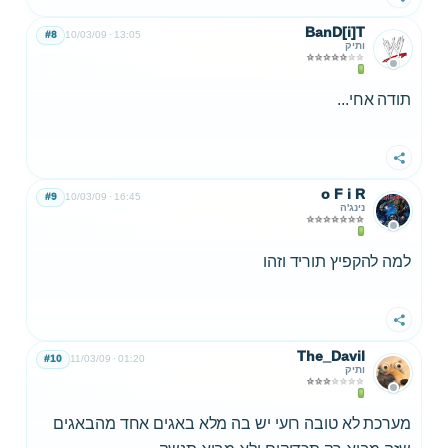
BanD[i]T
#8
10/03/09
13:05
ותיק
תודה אחי...
שתף
o F i R
#9
10/03/09
16:45
נינג'ה
למה להקפיץ תוריד וזהו
שתף
The_Davil
#10
11/03/09
01:20
ותיק
מערכת לא טובה רועי יש בה מלא באגים אחד מהבאגים