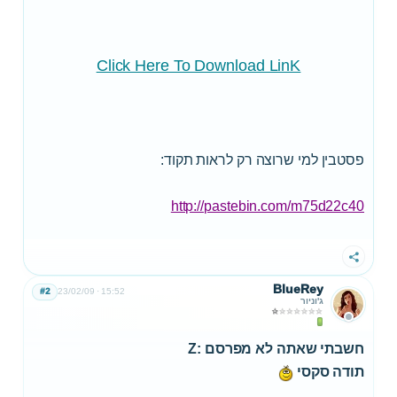
Click Here To Download LinK
פסטבין למי שרוצה רק לראות תקוד:
http://pastebin.com/m75d22c40
שתף
BlueRey
#2
23/02/09
15:52
ג'וניור
חשבתי שאתה לא מפרסם :Z
תודה סקסי