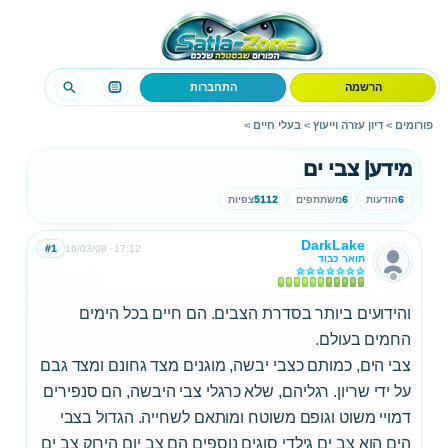
הרשמה
התחברות
פורומים
>
דיון עזרה וייעוץ
>
בעלי חיים
>
מידע| צבי ים
6
הודעות
6
משתתפים
5112
צפיות
DarkLake
#1
16/03/09
17:12
תואר כבוד
והידועים ביותר בסדרת הצבים. הם חיים בכל הימים
החמים בעולם.
צבי הים, כמותם כצבי יבשה, מוגנים מצד גחונם ומצד גבם
על ידי שריון. רגליהם, שלא כרגלי צבי היבשה, הם סנפירים
דמויי משוט וגופם משוטח ומותאם לשחייה. הגדול בצבי
הים הוא צב ים גילדי סוגים נוספים הם צב יום הירוק צב ים