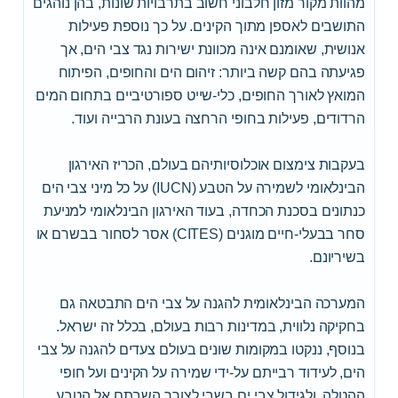
מהוות מקור מזון חלבוני חשוב בתרבויות שונות, בהן נוהגים
התושבים לאספן מתוך הקינים. על כך נוספת פעילות
אנושית, שאומנם אינה מכוונת ישירות נגד צבי הים, אך
פגיעתה בהם קשה ביותר: זיהום הים והחופים, הפיתוח
המואץ לאורך החופים, כלי-שייט ספורטיביים בתחום המים
הרדודים, פעילות בחופי הרחצה בעונת הרבייה ועוד.
בעקבות צימצום אוכלוסיותיהם בעולם, הכריז האירגון
הבינלאומי לשמירה על הטבע (IUCN) על כל מיני צבי הים
כנתונים בסכנת הכחדה, בעוד האירגון הבינלאומי למניעת
סחר בבעלי-חיים מוגנים (CITES) אסר לסחור בבשרם או
בשיריונם.
המערכה הבינלאומית להגנה על צבי הים התבטאה גם
בחקיקה נלווית, במדינות רבות בעולם, בכלל זה ישראל.
בנוסף, ננקטו במקומות שונים בעולם צעדים להגנה על צבי
הים, לעידוד רבייתם על-ידי שמירה על הקינים ועל חופי
ההטלה, ולגידול צבי ים בשבי לצורך השבתם אל הטבע.