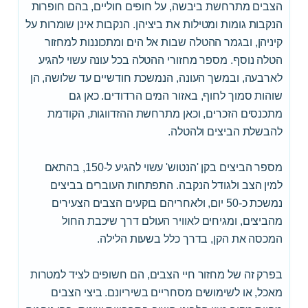
הצבים מתרחשת ביבשה, על חופים חוליים, בהם חופרות
הנקבות גומות ומטילות את ביציהן. הנקבות אינן שומרות על
קיניהן, ובגמר ההטלה שבות אל הים ומתכוננות למחזור
הטלה נוסף. מספר מחזורי ההטלה בכל עונה עשוי להגיע
לארבעה, ובמשך העונה, הנמשכת חודשיים עד שלושה, הן
שוהות סמוך לחוף, באזור המים הרדודים. כאן גם
מתכנסים הזכרים, וכאן מתרחשת ההזדווגות, הקודמת
להבשלת הביצים ולהטלה.
מספר הביצים בקן 'הנטוש' עשוי להגיע ל-150, בהתאם
למין הצב ולגודל הנקבה. התפתחות העוברים בביצים
נמשכת כ-50 יום, ולאחריהם בוקעים הצבים הצעירים
מהביצים, ומגיחים לאוויר העולם דרך שיכבת החול
המכסה את הקן, בדרך כלל בשעות הלילה.
בפרק זה של מחזור חיי הצבים, הם חשופים לציד למטרות
מאכל, או לשימושים מסחריים בשיריונם. ביצי הצבים