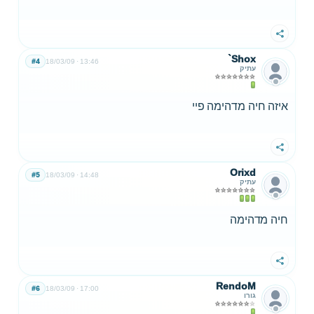
שתף
`Shox
#4
18/03/09
13:46
עתיק
איזה חיה מדהימה פיי
שתף
Orixd
#5
18/03/09
14:48
עתיק
חיה מדהימה
שתף
RendoM
#6
18/03/09
17:00
גורו