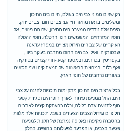
רק שניים ממיני צבי הים בעולם, חיים בים התיכון
ומשלימים בו את מחזור חייהם: צב ים חום וצב ים ירוק.
מינים אלה נודדים ממערב הים התיכון, שם הם ניזונים, אל
חופיו המזרחיים, המשמשים חופי ההטלה. חופי ההטלה
העיקריים של צב הים הירוק מצויים במפרץ עדאנה
שבטורקיה, ואילו צב הים החום מתרבה בעיקר ביוון,
בקפריסין, בכרתים, ובמספר קטעי-חוף קצרים בטורקיה
ואף בלוב. במחצית הראשונה של המאה קיננו שני הסוגים
באזורים נרחבים של חופי הארץ.
בכל ארצות הים התיכון מתקיימות תוכניות להגנה על צבי
הים, החל ממניעת פיתוח לאורך חופי הים וסגירת קטעי
חוף לתנועת אדם בלילה, וכלה בהעתקת קינים לאתרים
חלופיים וגידול הצבים הצעירים בשבי. תוכניות אלה מלוות
בהסברה מקיפה ובאכיפה נמרצת של תקנות למניעת
פגיעה בצבים, או הפרעה לפעילותם בחופים. בחלק