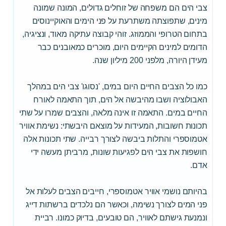
צבי הים הם משפחה של זוחלים גדולים, המונה שמונה
מינים, שתפוצתה משתרעת על פני הימים והאוקיינוסים
בתחום הטרופי והממוזג. זוהי קבוצה עתיקה מאוד, ונציגיה,
הדומים למינים הקיימים היום, מוכרים כמאובנים כבר
מעידן היורה, מלפני 200 מיליון שנה.
כמו כל הצבים החיים היום במים, 'נסוגו' צבי הים במהלך
האבולוציה ושבו מהיבשה אל הים, תוך התאמה לאורח
החיים במים. התאמה זו אינה מלאה, והצבים שמרו על שתי
תכונות חשובות, המעידות על מוצאם היבשתי: נשימת אוויר
אטמוספרי והתלות ביבשה לצורך רבייה. שתי תכונות אלה
חושפות את צבי הים לפגיעות שונות, מרביתן מעשה ידי
אדם.
בהיותם נושמי אוויר אטמוספרי, חייבים הצבים לעלות אל
פני המים לצורך נשימה, וכאשר הם נלכדים ברשתות דייג
ונמנעת גישתם לאוויר, הם טובעים, בדיוק כמונו. רביית