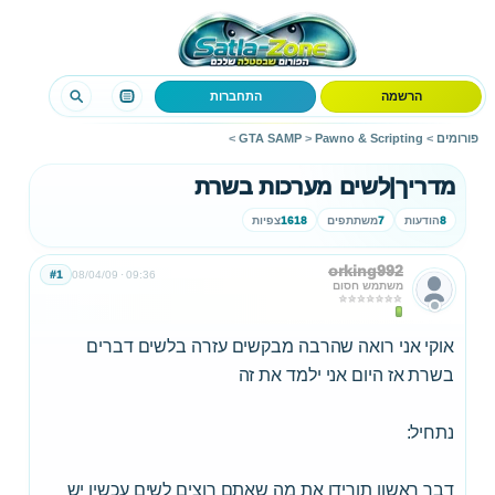
הרשמה
התחברות
פורומים
>
Pawno & Scripting
>
GTA SAMP
>
מדריך|לשים מערכות בשרת
8
הודעות
7
משתתפים
1618
צפיות
orking992
#1
08/04/09
09:36
משתמש חסום
אוקי אני רואה שהרבה מבקשים עזרה בלשים דברים
בשרת אז היום אני ילמד את זה
נתחיל:
דבר ראשון תורידו את מה שאתם רוצים לשים עכשיו יש