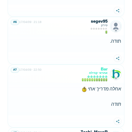
שתף
segev95
#6
17/04/09
21:18
טירון
תודה.
שתף
Bar
#7
17/04/09
22:50
אחראי קהילה
אחלה מדריך אחי
תודה
שתף
Zachi_MeyeR