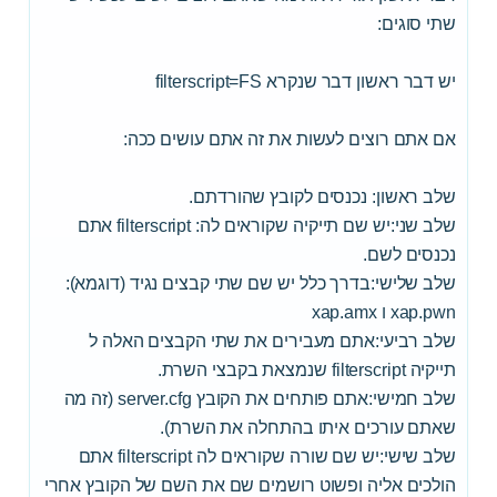
שתי סוגים:
יש דבר ראשון דבר שנקרא filterscript=FS
אם אתם רוצים לעשות את זה אתם עושים ככה:
שלב ראשון: נכנסים לקובץ שהורדתם.
שלב שני:יש שם תייקיה שקוראים לה: filterscript אתם
נכנסים לשם.
שלב שלישי:בדרך כלל יש שם שתי קבצים נגיד (דוגמא):
xap.pwn ו xap.amx
שלב רביעי:אתם מעבירים את שתי הקבצים האלה ל
תייקיה filterscript שנמצאת בקבצי השרת.
שלב חמישי:אתם פותחים את הקובץ server.cfg (זה מה
שאתם עורכים איתו בהתחלה את השרת).
שלב שישי:יש שם שורה שקוראים לה filterscript אתם
הולכים אליה ופשוט רושמים שם את השם של הקובץ אחרי