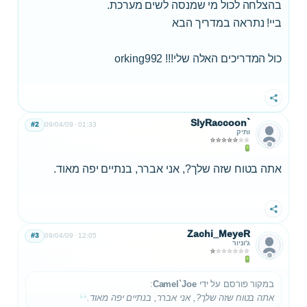
בהצלחה לכול מי שמנסה לשים מערכת.
ביי! נתראה במדריך הבא
כול המדריכים האלה שלי!!! orking992
שתף
SlyRaccoon`
#2
09/04/09
01:33
ותיק
אתה בטוח שזה שלך?, אני אברר, בנתיים יפה מאוד.
שתף
Zachi_MeyeR
#3
09/04/09
12:05
ג'וניור
במקור פורסם על ידי
Camel`Joe
:
אתה בטוח שזה שלך?, אני אברר, בנתיים יפה מאוד.