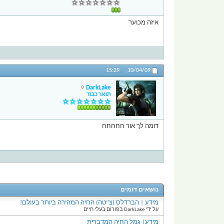
איזה מכוער
15:29
10/04/09,
DarkLake
תואר כבוד
דומה לך אור חחחחח
נושאים דומים
מידע | הברדלס (צ'יטה) החיה המהירה ביותר בעולם!
על ידי DarkLake בפורום בעלי חיים
מידע| גמל החיה המדברית