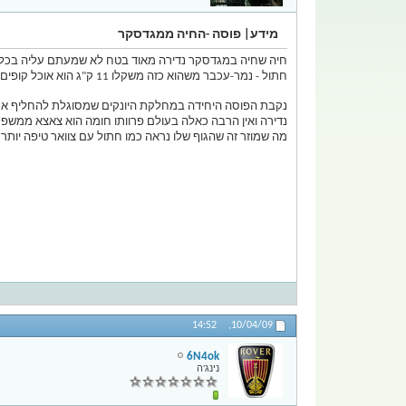
מידע| פוסה -החיה ממגדסקר
חיה שחיה במגדסקר נדירה מאוד בטח לא שמעתם עליה בכלל
חתול - נמר-עכבר משהוא כזה משקלו 11 ק"ג הוא אוכל קופים חחח קטנים זוחלים,ציפורים,וחרקים גופו 80 ס"מ זנבו 70 ס"מ
נקבת הפוסה היחידה במחלקת היונקים שמסוגלת להחליף את מי
נדירה ואין הרבה כאלה בעולם פרוותו חומה הוא צאצא ממשפח
מה שמוזר זה שהגוף שלו נראה כמו חתול עם צוואר טיפה יותר א
14:52
10/04/09,
6N4ok
נינג'ה