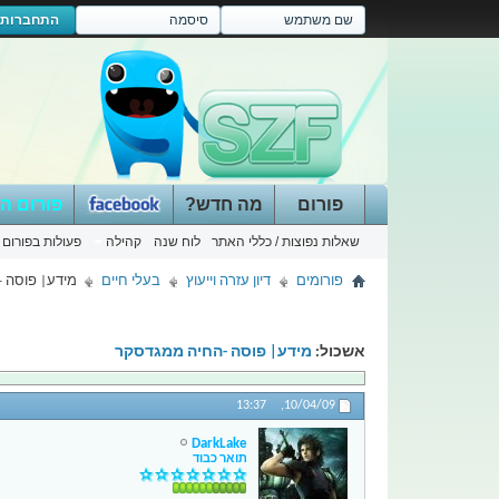
התחברות
פורום
מה חדש?
פורום ה
שאלות נפוצות / כללי האתר
לוח שנה
קהילה
פעולות בפורום
פורומים
דיון עזרה וייעוץ
בעלי חיים
מידע| פוסה 
אשכול:
מידע| פוסה -החיה ממגדסקר
13:37
10/04/09,
DarkLake
תואר כבוד