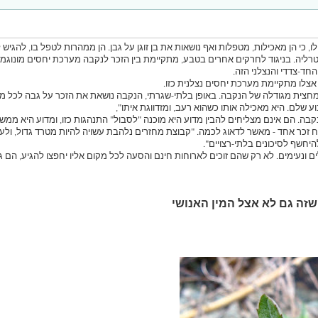
ילו, כי הן מאכילות, מטפלות ואף נושאות את בן זוגן על גבן. הן ממהרות לטפל בו, להגיש
רליה. בניגוד לחרקים אחרים בטבע, מתקיימת בין הזכר לנקבה מערכת יחסים מונוגמית
חד-צדדי והנצלני הזה.
ם אצלו מתקיימת מערכת יחסים נצלנית כזו.
חצית מגודלה של הנקבה. באופן בלתי-שגרתי, הנקבה נושאת את הזכר על גבה לכל מקום 
ע שלם. היא מאכילה אותו כשהוא רעב, ומזדווגת איתו",
בה. הם אינם מצליחים להבין מדוע היא מוכנה "לסבול" התנהגות כזו, ומדוע היא ממשי
ח זכר אחד - מאשר לדאוג לכמה. "קבוצת מחזרים נלהבת עשויה להיות מטרד גדול, ולע
יחשף לסיכונים בלתי-רצויים".
ם ונעימים. לא רק שהם זוכים לארוחות חינם והסעה לכל מקום אליו יחפצו להגיע, הם 
שזה גם לא אצל המין האנושי