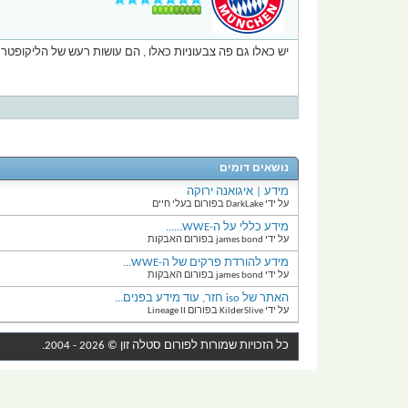
יש כאלו גם פה צבעוניות כאלו , הם עושות רעש של הליקופטר
נושאים דומים
מידע | איגואנה ירוקה
על ידי DarkLake בפורום בעלי חיים
מידע כללי על ה-WWE......
על ידי james bond בפורום האבקות
מידע להורדת פרקים של ה-WWE...
על ידי james bond בפורום האבקות
האתר של iso חזר, עוד מידע בפנים...
על ידי KilderSlive בפורום Lineage II
כל הזכויות שמורות לפורום
סטלה זון
© 2026 - 2004.