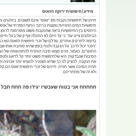
מידע|חיפושית ירוקה הזאוס
חייהן של חיפושיות נקבות מזן "זאוס" אינם פשוטים. ביולוגים ג
חיפושיות המים הזעירות נפוצות ברחבי החוף המזרחי של אוסט
היחסים בין החיפושיות נראה שהנקבות פשוט מסכימות לרומן ה
הביולוגים ציינו עוד, כי עד היום לא התגלה אף זן של בעל-חיי
בדומה לחרקים אחרים, גודלם של זכרי חיפושית הזאוס הוא כמ
"הזכר יכול לרכב על הנקבה ולנוח בזמן שהיא סוחבת אותו שבו
החוקרים, כאמור, טרם מצאו סיבה הגיונית להתנהגותה של הנק
הסיבות שנבדקות, היא שלחיפושית פשוט יותר קל לדאוג ולטפ
את הנקבה, להציק לה כך שהיא תצטרך להוציא יותר אנרגיה ולה
תהיה הסיבה אשר תהיה, חייהם של זכרי חיפושית זאוס הם קלי
ולא זה של מתחריהם.
חחחחח אני בטוח שעכשיו יגידו פה חחח חבל 