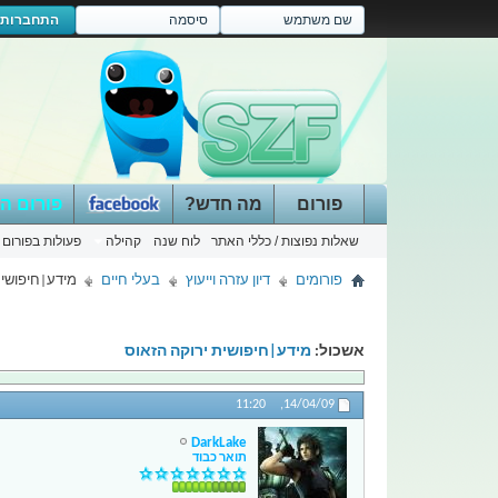
התחברות
פורום
מה חדש?
פורום ה
שאלות נפוצות / כללי האתר
לוח שנה
קהילה
פעולות בפורום
פורומים
דיון עזרה וייעוץ
בעלי חיים
מידע|חיפושית
אשכול:
מידע|חיפושית ירוקה הזאוס
11:20
14/04/09,
DarkLake
תואר כבוד