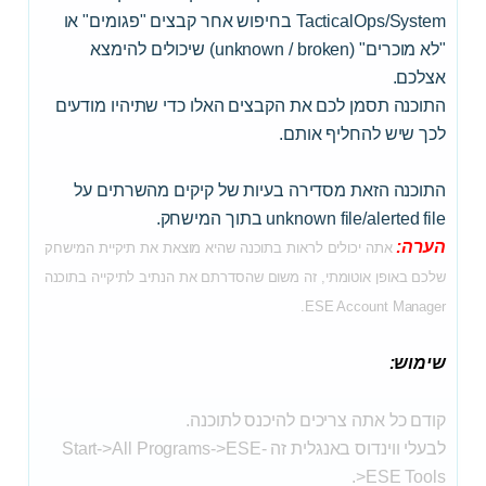
TacticalOps/System בחיפוש אחר קבצים "פגומים" או
"לא מוכרים" (unknown / broken) שיכולים להימצא
אצלכם.
התוכנה תסמן לכם את הקבצים האלו כדי שתיהיו מודעים
לכך שיש להחליף אותם.
התוכנה הזאת מסדירה בעיות של קיקים מהשרתים על
unknown file/alerted file בתוך המישחק.
הערה:
אתה יכולים לראות בתוכנה שהיא מוצאת את תיקיית המישחק
שלכם באופן אוטומתי, זה משום שהסדרתם את הנתיב לתיקייה בתוכנה
ESE Account Manager.
שימוש:
קודם כל אתה צריכים להיכנס לתוכנה.
לבעלי ווינדוס באנגלית זה Start->All Programs->ESE-
>ESE Tools.