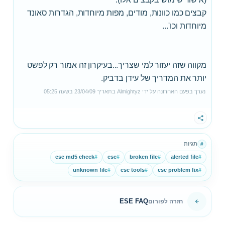
קבצים כמו כוונות, מודים, מפות מיוחדות, הגדרות סאונד
מיוחדות וכו'...
מקווה שזה יעזור למי שצריך...בעיקרון זה אמור רק לפשט
יותר את המדריך של עידן בדביק.
נערך בפעם האחרונה על ידי
Almightyz
בתאריך
23/04/09
בשעה
05:25
שתף
תגיות
#
ese md5 check
#
ese
#
broken file
#
alerted file
#
unknown file
#
ese tools
#
ese problem fix
#
ESE FAQ
חזרה לפורום