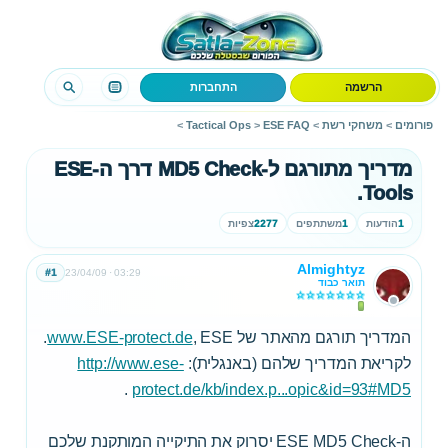
הרשמה
התחברות
פורומים
>
משחקי רשת
>
ESE FAQ
>
Tactical Ops
>
מדריך מתורגם ל-MD5 Check דרך ה-ESE
Tools.
1
הודעות
1
משתתפים
2277
צפיות
Almightyz
#1
23/04/09
03:29
תואר כבוד
המדריך תורגם מהאתר של
, ESE.
www.ESE-protect.de
לקריאת המדריך שלהם (באנגלית):
http://www.ese-
.
protect.de/kb/index.p...opic&id=93#MD5
ה-ESE MD5 Check יסרוק את התיקייה המותקנת שלכם