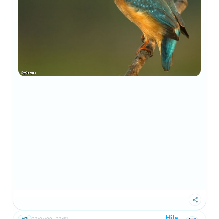
שתף
Hila
#2
23/04/09
23:51