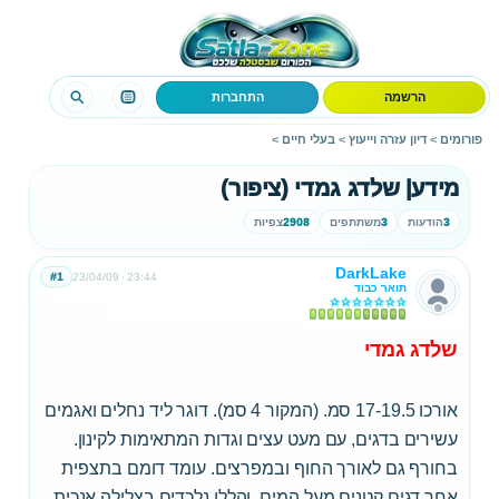
הרשמה
התחברות
פורומים
>
דיון עזרה וייעוץ
>
בעלי חיים
>
מידע| שלדג גמדי (ציפור)
3
הודעות
3
משתתפים
2908
צפיות
DarkLake
#1
23/04/09
23:44
תואר כבוד
שלדג גמדי
אורכו 17-19.5 סמ. (המקור 4 סמ). דוגר ליד נחלים ואגמים
עשירים בדגים, עם מעט עצים וגדות המתאימות לקינון.
בחורף גם לאורך החוף ובמפרצים. עומד דומם בתצפית
אחר דגים קטנים מעל המים, והללו נלכדים בצלילה אנכית.