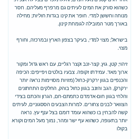
כשהוא סורק את המים לעיתים גם מרפרף מעליהם. חסר
מנוחה וחששן למדי. חופר את קינו בגדות חוליות; מחילה
באורך מטר המובילה לגומחת קינון.
בישראל; מצוי למדי, בעיקר בצפון הארץ ובמרכזה, וחורף
מצוי.
זיהוי; קטן, גוץ, קצר-זנב וקצר רגליים, עם ראש גדול ומקור
ארוך מאד. עמידתו זקופה. צבעיו בולטים ויפייפים: הכיפה
והכנפיים בגוון ירקרק-כחול (מזויות מסויימות נראה יותר
ירקרק), הגב והזנב בגוון כחול בוהק, החלקים התחתונים
והלחי בגוון חום-אדמדם כתמתם-חם, הגרון והכתם בצידי
הצוואר לבנים צחורים. למרות הצבעים הססגוניים, לעיתים
קשה להבחין בו כשהוא עומד דומם בצל ענף עץ. נראה
יותר בתעופה, כשהוא עף ישר ומהר, נמוך מעל המים וקורא
בקולו