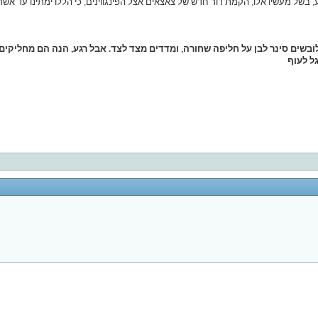
, בשל מעשיו אלו, הקמת דור חדש של צאצאים אצל הפינגווינים, כי הללו ימתינו עד אש
, לובשים סינר לבן על חליפה שחורה, ומדדים מצד לצד. אבל רגע, הנה הם מחליקי
ל לעוף