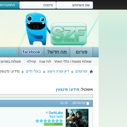
התחברות
פורום
מה חדש?
פורום ה
שאלות נפוצות / כללי האתר
לוח שנה
קהילה
פעולות בפורום
פורומים
דיון עזרה וייעוץ
בעלי חיים
מידע| פינגווין
אשכול:
מידע| פינגווין
12:10
28/04/09,
DarkLake
תואר כבוד