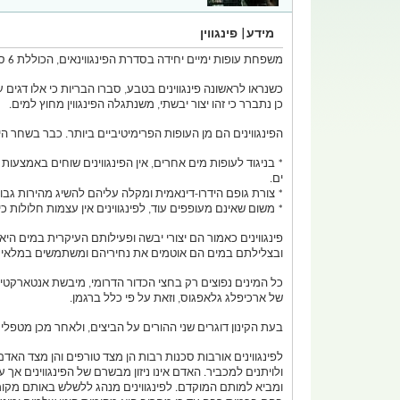
מידע| פינגווין
משפחת עופות ימיים יחידה בסדרת הפינגווינאים, הכוללת 6 סוגים ושבעה עשר מינים.
כשנראו לראשונה פינגווינים בטבע, סברו הבריות כי אלו דגי
כן נתברר כי זהו יצור יבשתי, משנתגלה הפינגווין מחוץ למים.
הפינגווינים הם מן העופות הפרימיטיביים ביותר. כבר בשחר ה
* בניגוד לעופות מים אחרים, אין הפינגווינים שוחים באמצעו
ים.
* צורת גופם הידרו-דינאמית ומקלה עליהם להשיג מהירות גב
* משום שאינם מעופפים עוד, לפינגווינים אין עצמות חלולות 
פינגווינים כאמור הם יצורי יבשה ופעילותם העיקרית במים היא
ובצלילתם במים הם אוטמים את נחיריהם ומשתמשים במלאי האו
כל המינים נפוצים רק בחצי הכדור הדרומי, מיבשת אנטארקטיקה
של ארכיפלג גלאפגוס, וזאת על פי כלל ברגמן.
בעת הקינון דוגרים שני ההורים על הביצים, ולאחר מכן מטפל
לפינגווינים אורבות סכנות רבות הן מצד טורפים והן מצד הא
ולויתנים למכביר. האדם אינו ניזון מבשרם של הפינגווינים 
ומביא למותם המוקדם. לפינגווינים מנהג ללשלש באותם מקומ