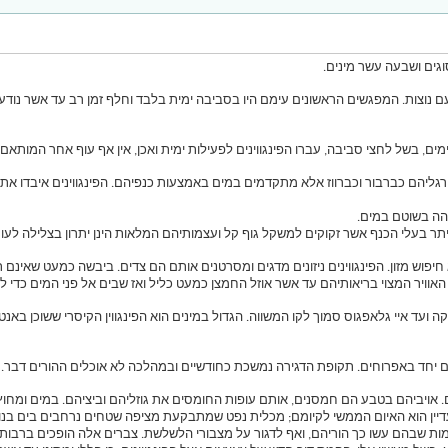
ם עם נוצות. המפגשים הראשונים עימם היו בסביבה ימית בלבד וחלף זמן רב עד אשר נו
ימים, בשל לחצי סביבה, עברו הפינגווינים לפעילות ימית ואכן, אין אף עוף אחר המותא
ת רגליהם כברבור וכברווז אלא מתקדמים במים באמצעות כנפיהם. הפינגווינים איבדו א
והה בשוטם במים.
כיתר בעלי הכנף אשר זקוקים למשקל גוף קל ועצמותיהם המלאות הינן יתרון בצלילה לעו
 חיפוש מזון. הפינגווינים ניזונים מדגים ומסרטנים אותם הם צדים. ביבשה כמעט שאינם 
ויר המצוי בריאותיהם עד אשר אוזל החמצן כמעט כליל ואז שבים אל פני המים כדי לש
 ועד איי גלאפגוס סמוך לקו המשווה. הגדול במינים הוא הפינגווין הקיסרי ששוכן באנ
ים יחד באפרוחים. תקופת הדגירה נמשכת כחודשיים ובמהלכה לא אוכלים ההורים דבר.
דם. אויביהם בטבע הם חמסנים, אותם עופות החומסים את גוזליהם וביציהם. במים ומחוץ
אך עדיין הוא האיום הממשי לקיומם; מכלית נפט שמתבקעת מציפה שטחים נרחבים בים בנ
ות שבהם עשו כך הוריהם, ואף לדגור על מצבורי הלשלשת. צברים אלה הופכים ברבות ה