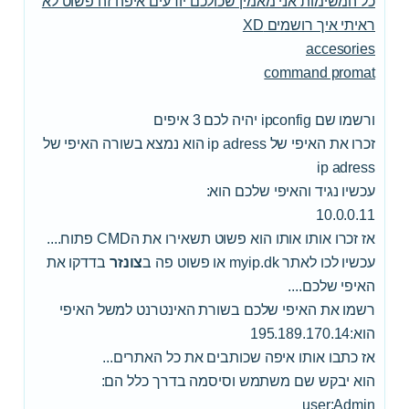
כל המשימות אני מאמין שכולכם יודעים איפה זה פשוט לא
ראיתי איך רושמים XD
accesories
command promat
ורשמו שם ipconfig יהיה לכם 3 איפים
זכרו את האיפי של ip adress הוא נמצא בשורה האיפי של
ip adress
עכשיו נגיד והאיפי שלכם הוא:
10.0.0.11
אז זכרו אותו אותו הוא פשוט תשאירו את הCMD פתוח....
עכשיו לכו לאתר myip.dk או פשוט פה ב
צונזר
בדדקו את
האיפי שלכם....
רשמו את האיפי שלכם בשורת האינטרנט למשל האיפי
הוא:195.189.170.14
אז כתבו אותו איפה שכותבים את כל האתרים...
הוא יבקש שם משתמש וסיסמה בדרך כלל הם:
user:Admin