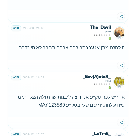
שתף
The_Davil
#18
12/06/09
20:16
ותיק
הולהלה מתן אז עברתה לפה אההה תחבר לאיסי נדבר
שתף
_Exv(A)ntaR_
#19
13/02/12
16:59
ג'וניור
אחי יש לכה סקייפ אני רוצה ליבנות שרת ולא הצלחתי מי
שיודע להוסיף שם שלי בסקייפ MAY123589
שתף
_LeTmE_
#20
13/02/12
17:05