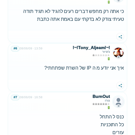
כי אתה רק מחפש דברים רעים להגיד לא תגיד תודה
טעיתי צודק לא בדקתי עם באמת אתה כתבת
שתף
!~!Tony_Aljeam!~!
#6
08/06/09
13:59
ג'וניור
איך אני יודע מ ה IP של השרת שפתחתי?
שתף
BurnOut
#7
08/06/09
16:58
גורו
כנס ל התחל
כל התוכניות
עזרים