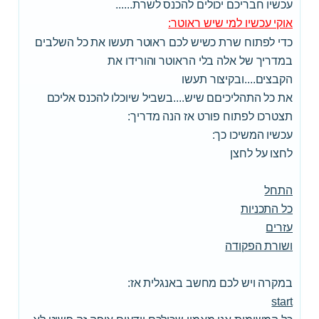
עכשיו חבריכם יכולים להכנס לשרת......
אוקי עכשיו למי שיש ראוטר:
כדי לפתוח שרת כשיש לכם ראוטר תעשו את כל השלבים
במדריך של אלה בלי הראוטר והורידו את
הקבצים....ובקיצור תעשו
את כל התהליכיםם שיש....בשביל שיוכלו להכנס אליכם
תצטרכו לפתוח פורט אז הנה מדריך:
עכשיו המשיכו כך:
לחצו על לחצן
התחל
כל התכניות
עזרים
ושורת הפקודה
במקרה ויש לכם מחשב באנגלית אז:
start