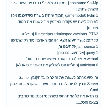
hostname Sa-Mp [במקום ה Sa-Mp כתבו את השם של
השרת שתרצו]
gamemode0 lvdm 1 [המוד שיהיה בשרת כשתיכנסו אליו
לא חיב לגעת יש פקודה באדמין מוד לשנות את המוד
שתבנו]
filterscripts adminspec vactions IPTA2 [הפילטר
סקריפט אשר תעשו הIPTA2 הוא האדמין מוד רק שתדעו]
announce 1 [אל תיגעו זה]
query 1 [אל תיגעו גם בזה]
weburl
צונזר
[סתם האתר שיהיה שם בפרסום]
anticheat 0 [החליטו עם להדליק את האנטי ציט או לא]
זהו כשגמרתם לעשות את זה לחצו על הקובץ Samp-
Server וצריך להיות לכם המסך השחור שנקרא בתור קובץ
Cmd
בו תראו את כל המתרחש בשרת מי נכנס מה כותבים
בצאט והכל.....