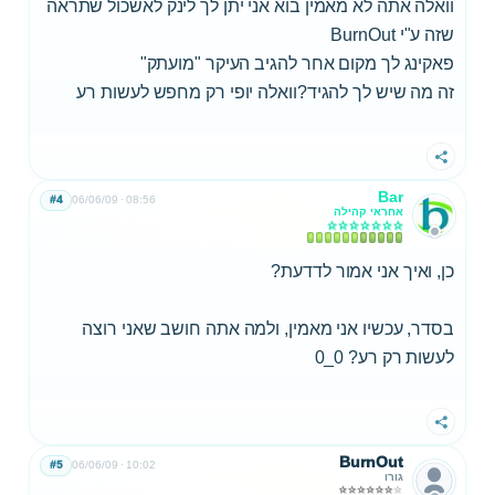
וואלה אתה לא מאמין בוא אני יתן לך לינק לאשכול שתראה
שזה ע"י BurnOut
פאקינג לך מקום אחר להגיב העיקר "מועתק"
זה מה שיש לך להגיד?וואלה יופי רק מחפש לעשות רע
שתף
Bar
#4
06/06/09
08:56
אחראי קהילה
כן, ואיך אני אמור לדדעת?
בסדר, עכשיו אני מאמין, ולמה אתה חושב שאני רוצה
לעשות רק רע? 0_0
שתף
BurnOut
#5
06/06/09
10:02
גורו