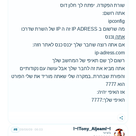
שורת הפקודה. יפתח לך חלון דוס
אתה רושם:
ipconfig
מה שרשום ב IP ADRESS זה ה IP של השרת שדרכו
אתה
נכנס
אם אתה רוצה שחבר שלך יכנס כנס לאתר הזה:
ip-adress.com
רשום לך שם תאיפי של המחשב שלך
אתה מביא את זה לחבר שלך אבל עושה עם נקודותיים
והפורת שבחרת..במקרה שלי שאתה מוריד את שלי הפורט
הוא 7777
אז האיפי יהיה:
האיפי שלך:7777
שתף
!~!Tony_Aljeam!~!
#8
09/06/09
06:03
ג'וניור