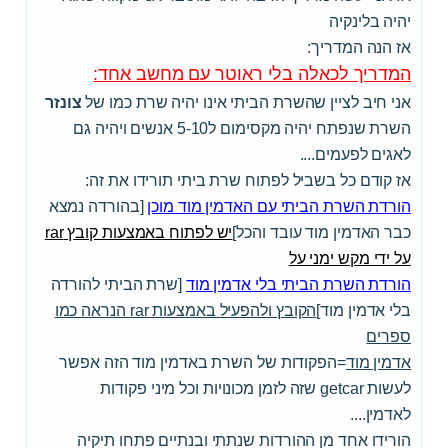
יהיה בלינקיה
אז הנה המדריך:
המדריך לכאלה בלי ראוטר עם מחשב אחד:
אני חיב לציין שהשרת הביתי אינו יהיה שרת כמו של
צונזר
השרת שנפתח יהיה מקסימום ל5-10 אנשים ויהיה גם
לאגים לפעמים....
אז קודם כל בשביל לפתוח שרת ביתי תורידו את זה:
הורדת השרת הביתי עם האדמין מוד מוכן
[בהורדה נמצא
כבר האדמין מוד עובד והכל]
יש לפתוח באמצעות קובץ rar
על ידי מקש ימני על
הורדת השרת הביתי בלי אדמין מוד
[שרת הביתי להורדה
בלי אדמין מוד]
הקובץ ולהפעיל באמצעות rar הנראה כמו
ספרים
אדמין מוד
=הפקודות של השרת באדמין מוד הזה אפשר
לעשות getcar שזה לזמן מכונויות וכל מיני פקודות
לאדמין....
הורידו אחד מן ההורדות שנתתי ובנתיים פתחו תיקיה