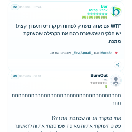
Bar
#2
05/06/09
22:44
אחראי קהילה
WTF עם אתה מעתיק לפחות תן קרדיט ותערוך קצת!
יש חלקים שהשארת בהם את הקהילה שהעתקת
ממנה.
iMoroSs
וגם
_Exv(A)ntaR_
אוהבים את זה.
שתף
BurnOut
#3
06/06/09
08:01
גורו
חחחחחחחחחחחחחחחחחחחחחחחחחחחחחחחחחח
חחח
אחי במקרה אני זה שכתבתי את זה?!
פשוט העתקתי את זה מאיפה שפרסמתי את זה לראשונה