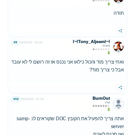
תודה
שתף
!~!Tony_Aljeam!~!
#9
09/06/09
06:06
ג'וניור
ואחי צריך מוד והכול כילאו אני נכנס אז זה רושם לי לא עובד
אבל כי צריך מוד?
שתף
BurnOut
#10
09/06/09
07:34
גורו
אתה צריך להפעיל את הקובץ DOC שקוראים לו: samp-
server
ואז תכנס לשרת.