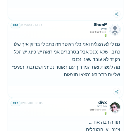
שתף
ShonP
#16
11/06/09
14:41
ותיק
גם לי לא הצליח ואני בלי ראוטר וזה כתב לי בדיוק איך שלו
כתב.. שלא נכנס אבל בסרברים אני רואה יש פינג יש הכל
רק זה לא עובד שאני נכנס
מה לעשות ואת המדריך עם ראוטר נסיתי ושכתבתי תאיפיי
שלי זה כתב לא נמצאו תוצאות
שתף
divx
#17
12/06/09
00:05
מתקדם
תודה רבה אחי...
צנזר...או המנהלים..