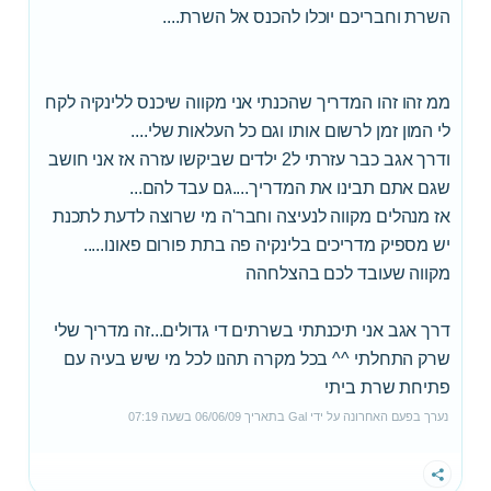
השרת וחבריכם יוכלו להכנס אל השרת....
ממ זהו זהו המדריך שהכנתי אני מקווה שיכנס ללינקיה לקח
לי המון זמן לרשום אותו וגם כל העלאות שלי....
ודרך אגב כבר עזרתי ל2 ילדים שביקשו עזרה אז אני חושב
שגם אתם תבינו את המדריך....גם עבד להם...
אז מנהלים מקווה לנעיצה וחבר'ה מי שרוצה לדעת לתכנת
יש מספיק מדריכים בלינקיה פה בתת פורום פאונו.....
מקווה שעובד לכם בהצלחהה
דרך אגב אני תיכנתתי בשרתים די גדולים...זה מדריך שלי
שרק התחלתי ^^ בכל מקרה תהנו לכל מי שיש בעיה עם
פתיחת שרת ביתי
נערך בפעם האחרונה על ידי
Gal
בתאריך
06/06/09
בשעה
07:19
שתף