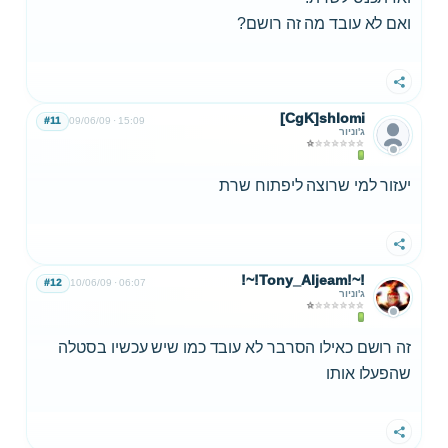
ואם לא עובד מה זה רושם?
שתף
[CgK]shlomi
#11
09/06/09
15:09
ג'וניור
יעזור למי שרוצה ליפתוח שרת
שתף
!~!Tony_Aljeam!~!
#12
10/06/09
06:07
ג'וניור
זה רושם כאילו הסרבר לא עובד כמו שיש עכשיו בסטלה
שהפעלו אותו
שתף