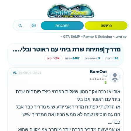
הרשמה
התחברות
פורומים
>
Pawno & Scripting
>
GTA SAMP
>
מדריך|פתיחת שרת ביתי עם ראוטר ובלי.....
20
הודעות
9
משתתפים
6487
צפיות
2
לייקים
BurnOut
#1
05/06/09
20:21
גורו
אוקי אז ככה עקב המון שאלות בפרטי כיצד פותחים שרת
ביתי עם ראוטר וגם בלי
אז החלטתי לפתוח מדריך אני יודע שיש מדריך כבר אבל
הם גם הוסיפו שהם לא ממש הבינו את המדריך שיש
כבר....
אז אני יעשה מדריך הרבה יותר מוסבר אני מקווה שהוא