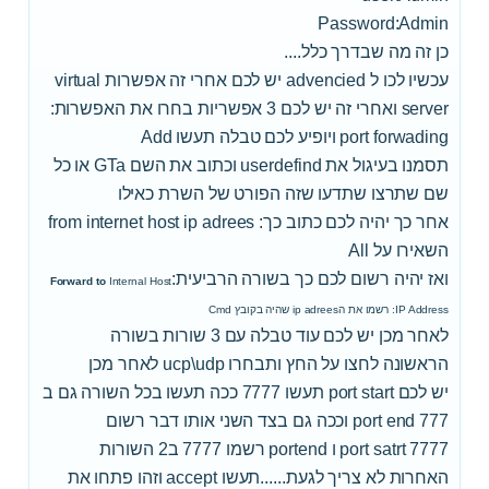
Password:Admin
כן זה מה שבדרך כלל....
עכשיו לכו ל advencied יש לכם אחרי זה אפשרות virtual
server ואחרי זה יש לכם 3 אפשריות בחרו את האפשרות:
port forwading ויופיע לכם טבלה תעשו Add
תסמנו בעיגול את userdefind וכתוב את השם GTa או כל
שם שתרצו שתדעו שזה הפורט של השרת כאילו
אחר כך יהיה לכם כתוב כך: from internet host ip adrees
השאירו על All
ואז יהיה רשום לכם כך בשורה הרביעית:
Forward to
Internal Host
IP Address: רשמו את הip adrees שהיה בקובץ Cmd
לאחר מכן יש לכם עוד טבלה עם 3 שורות בשורה
הראשונה לחצו על החץ ותבחרו ucp\udp לאחר מכן
יש לכם port start תעשו 7777 ככה תעשו בכל השורה גם ב
port end 777 וככה גם בצד השני אותו דבר רשום
port satrt 7777 ו portend רשמו 7777 ב2 השורות
האחרות לא צריך לגעת......תעשו accept וזהו פתחו את