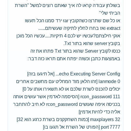
בשולחן עבודה קראו לה איך שאתם רוצים למשל "השרת
הביתי שלי"
או כל שם שתרצו כשהקובץ rar ירד סמנו הכל תעשו
extract ואז בחרו לחלץ לתיקיה שעשיתם......
אוקי חילצתם?עכשיו יש לכם 4 תיקיות.....עכשיו הכל מוכן
בקובץ server שהוא בתור Txt.
כנסו לקובץ Server שהוא בתור Txt פתחו את זה
באמצעות כתבן וכשזה יפתח אתם תראו כזה דבר:
echo Executing Server Config... [אל תיגעו בזה]
lanmode 0 [זהו הלאן מוד המחליט עם מחשבים אחרים
יכולים להכנס לשרת שלכם או לא תשאירו אותו על 0]
rcon_password 111 [הסיסמה לאדמין אשר עושים אותה
בכניסה איפה שעושים rcon_password לא חיב להתחבר
אליה כדי להיות אדמין]
maxplayers 32 [כמות השחקקנים בשרת כרגע הוא 32]
port 7777 [הפורט של השרת אל תגעו בו]