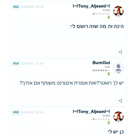
!~!Tony_Aljeam!~!
#13
10/06/09
06:24
ג'וניור
הינה זה מה שזה רושם לי:
שתף
BurnOut
#14
10/06/09
11:06
גורו
יש לך ראוטר?זאת אומרת אינטרנט משותף אם אחיך?
שתף
!~!Tony_Aljeam!~!
#15
10/06/09
12:49
ג'וניור
כן יש לי