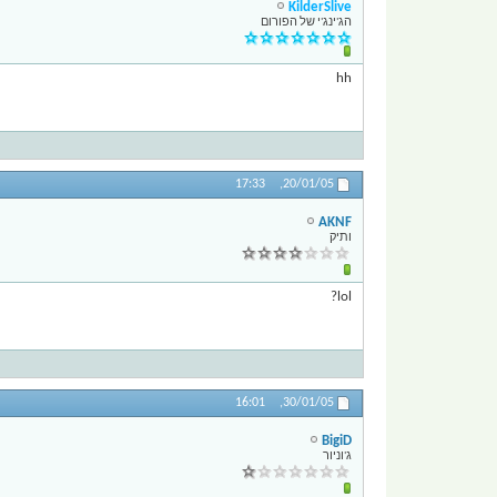
KilderSlive
הג'ינג'י של הפורום
hh
17:33
20/01/05,
AKNF
ותיק
lol?
16:01
30/01/05,
BigiD
ג'וניור