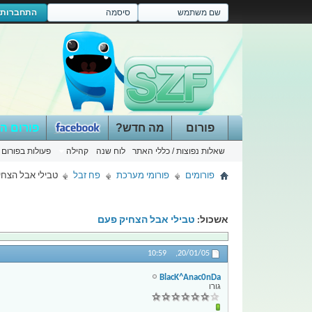
התחברות
פורום
מה חדש?
פורום ה
שאלות נפוצות / כללי האתר
לוח שנה
קהילה
פעולות בפורום
פורומים
פורומי מערכת
פח זבל
טבילי אבל הצחי
אשכול:
טבילי אבל הצחיק פעם
10:59
20/01/05,
BlacK^Anac0nDa
גורו