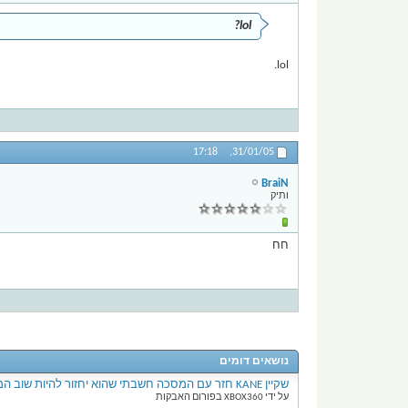
lol?
lol.
17:18
31/01/05,
BraiN
ותיק
חח
נושאים דומים
שקיין KANE חזר עם המסכה חשבתי שהוא יחזור להיות שוב המפלצת כמו פעם אבל כניראה שטעיתי
על ידי XBOX360 בפורום האבקות