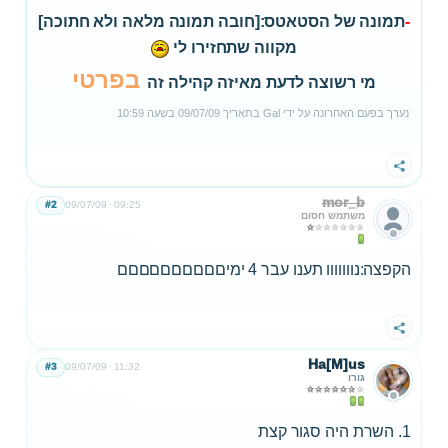
-
תמונה של הסטאטס:[חובה תמונה מלאה ולא חתוכה]
מקווה שתחזירו לי
בפרטי
מי רשוצה לדעת מאיזה קהילה זה
נערך בפעם האחרונה על ידי
Gal
בתאריך
09/07/09
בשעה
10:59
שתף
mor_b
#2
09/07/09
09:25
משתמש חסום
הקפצה:נווווווו תענו עבר 4 ימיםםםםםםםםםם
שתף
Ha[M]us
#3
09/07/09
11:32
גורו
1. השרת היה סגור קצת