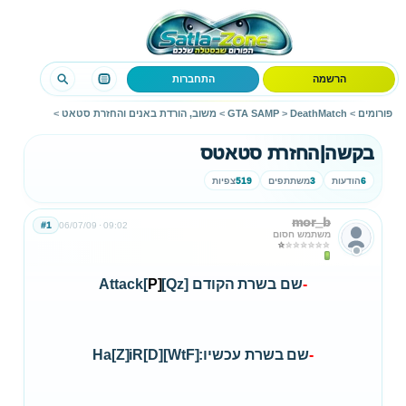
הרשמה
התחברות
פורומים
>
DeathMatch
>
GTA SAMP
>
משוב, הורדת באנים והחזרת סטאט
>
בקשה|החזרת סטאטס
6
הודעות
3
משתתפים
519
צפיות
mor_b
#1
06/07/09
09:02
משתמש חסום
-
שם בשרת הקודם [Qz]Attack[
P]
-
שם בשרת עכשיו:[WtF]Ha[Z]iR[D]