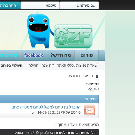
התחברות
פורום
מה חדש?
פורום ה
שאלות נפוצות / כללי האתר
לוח שנה
קהילה
פעולות בפורום
חיפוש בפורומים
חיפוש:
תג:
דלק
חיפוש
:
ההבדל בין פחם למנגל לפחם ממכרה פחם
פורסם על ידי
21:52
14/03/25
,
air
מציג תוצאות 1 עד 1 מתוך 1
כל הזכויות שמורות לפורום
סטלה זון
© 2026 - 2004.