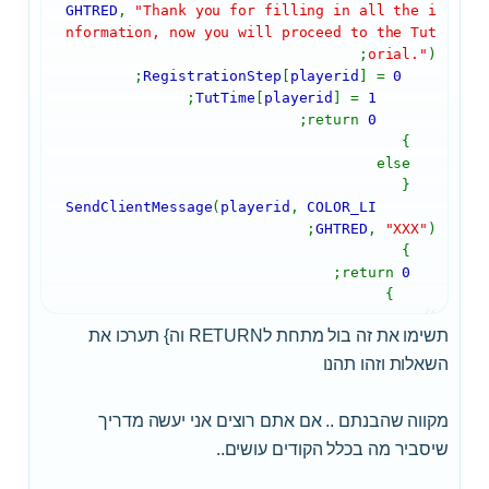
GHTRED
,
"Thank you for filling in all the i
nformation, now you will proceed to the Tut
orial."
);
;
RegistrationStep
[
playerid
] =
0
;
TutTime
[
playerid
] =
1
;
0
return
}
else
{
SendClientMessage
(
playerid
,
COLOR_LI
GHTRED
,
"XXX"
);
}
;
0
return
}
תשימו את זה בול מתחת לRETURN וה} תערכו את
השאלות וזהו תהנו
מקווה שהבנתם .. אם אתם רוצים אני יעשה מדריך
שיסביר מה בכלל הקודים עושים..