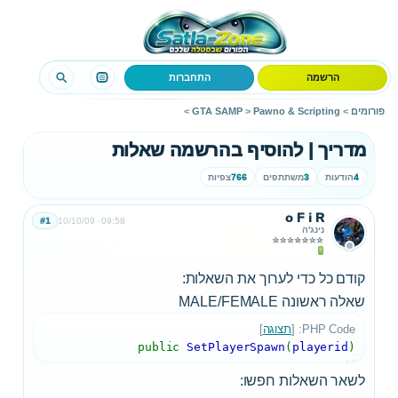
הרשמה
התחברות
פורומים
>
Pawno & Scripting
>
GTA SAMP
>
מדריך | להוסיף בהרשמה שאלות
4
הודעות
3
משתתפים
766
צפיות
o F i R
#1
10/10/09
09:58
נינג'ה
קודם כל כדי לערוך את השאלות:
שאלה ראשונה MALE/FEMALE
PHP Code: [
תצוגה
]
public
SetPlayerSpawn
(
playerid
)
לשאר השאלות חפשו: