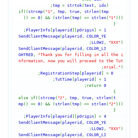
tmp
=
strtok
(
text
,
idx
);
strcmp
(
"1"
,
tmp
,
true
,
strlen
(
tmp
if((
)) ==
0
) && (
strlen
(
tmp
) ==
strlen
(
"1"
)))
{
;
PlayerInfo
[
playerid
][
pOrigin
] =
1
SendClientMessage
(
playerid
,
COLOR_YE
LLOW2
,
"XXX"
);
SendClientMessage
(
playerid
,
COLOR_LI
GHTRED
,
"Thank you for filling in all the i
nformation, now you will proceed to the Tut
orial."
);
;
RegistrationStep
[
playerid
] =
0
;
TutTime
[
playerid
] =
1
;
0
return
}
strcmp
(
"2"
,
tmp
,
true
,
strlen
(
t
else if((
mp
)) ==
0
) && (
strlen
(
tmp
) ==
strlen
(
"2"
)))
{
;
PlayerInfo
[
playerid
][
pOrigin
] =
4
SendClientMessage
(
playerid
,
COLOR_YE
LLOW2
,
"XXX"
);
SendClientMessage
(
playerid
,
COLOR_LI