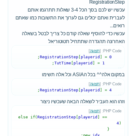
RegistrationStep
עכשיו יש לכם בסך הכל 3-4 שאלות תתרגמו אותם
לעברית ואתם יכולים גם לערוך את התשובות כמו שאתם
רואים...
עכשיו כדי להוסיף שאלה קודם כל צריך לבטל בשאלה
האחרונה תהגדרה שתתחיל תטוטוריאל
PHP Code: [
תצוגה
]
;
[
playerid
] =
0
RegistrationStep
;
TutTime
[
playerid
] =
1
במקום אלה^^ בכל הASIA וכל אלה תשימו
PHP Code: [
תצוגה
]
;
[
playerid
] =
4
RegistrationStep
וזהו הוא העביר לשאלה הבאה שעכשיו ניצור
PHP Code: [
תצוגה
]
else if(
RegistrationStep
[
playerid
] ==
4
)
{
;
idx
new