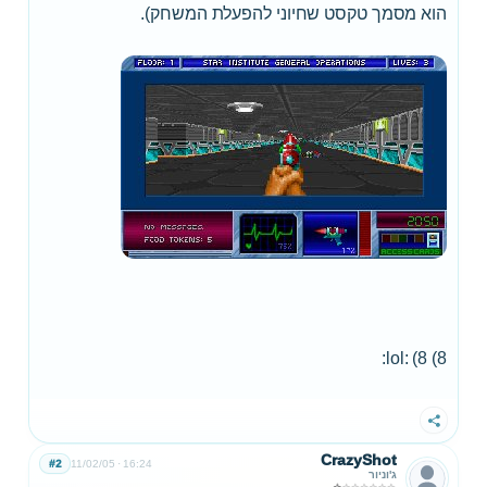
הוא מסמך טקסט שחיוני להפעלת המשחק).
8) 8) :lol:
שתף
CrazyShot
#2
11/02/05
16:24
ג'וניור