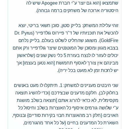
שתמצאו (הוא גם יוצר ע"י חברת Apogee שיש לה
היסטוריה ארוכה של משחקים ברמה גבוהה).
זוהי עלילת המשחק: בלייק סטון, סוכן חשאי בריטי, יוצא
להכשיל את תוכניותיו של ד"ר פיירוס גולדפייר (Dr. Pyrus
GoldFire). משוגע שהחליט לשלוט בעולם. בלייק נלחם
בצבא מגוון ומסוכן של המוטנטים שיצר גולדפייר ורק אתם
יכולים לעזור לו לנצח בעזרת 5 כלי נשק שונים (שלראשון
מבינהם אין צורך לאסוף תחמושת [הוא נטען בעצמו] אך
יש לחכות זמן לא מועט בכל יריה).
שני היבטים מעניינים למשחק: 1. תיתקלו לו מעט באנשים
בחלוק לבן. חלקם מדענים שבצידכם (וכדי להשיג תוצאה
מקסימלית, לא כדאי להרוג אותם [תוצאה בשלב מושגת
ע"י שלושה גורמים איסוף כל האוצרות בשלב וחיסול כל
האויבים {חלק רב מהאוצרות חבוי בקירות סודיים} ובנוסף,
השארת כל המדענים בחיים {על כל אחד מהגורמים,