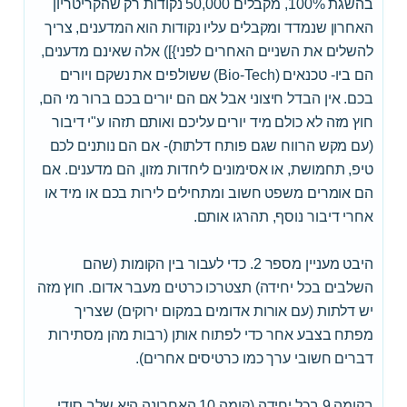
בהשגת 100%, מקבלים 50,000 נקודות רק שהקריטריון
האחרון שנמדד ומקבלים עליו נקודות הוא המדענים, צריך
להשלים את השניים האחרים לפני}]) אלה שאינם מדענים,
הם ביו- טכנאים (Bio-Tech) ששולפים את נשקם ויורים
בכם. אין הבדל חיצוני אבל אם הם יורים בכם ברור מי הם,
חוץ מזה לא כולם מיד יורים עליכם ואותם תזהו ע"י דיבור
(עם מקש הרווח שגם פותח דלתות)- אם הם נותנים לכם
טיפ, תחמושת, או אסימונים ליחדות מזון, הם מדענים. אם
הם אומרים משפט חשוב ומתחילים לירות בכם או מיד או
אחרי דיבור נוסף, תהרגו אותם.
היבט מעניין מספר 2. כדי לעבור בין הקומות (שהם
השלבים בכל יחידה) תצטרכו כרטים מעבר אדום. חוץ מזה
יש דלתות (עם אורות אדומים במקום ירוקים) שצריך
מפתח בצבע אחר כדי לפתוח אותן (רבות מהן מסתירות
דברים חשובי ערך כמו כרטיסים אחרים).
בקומה 9 בכל יחידה (קומה 10 האחרונה היא שלב סודי