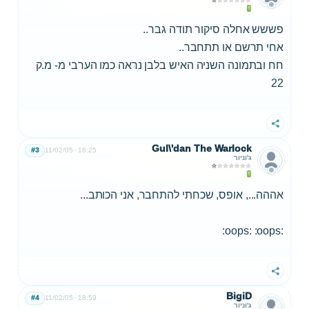
פששש אחלה סיקור תודה גבר..
אחי תרשם או תתחבר..
חח ובתמונה השניה האיש בלבן נראה כמו הערבי מ- מ.ק
22
שתף
Gul\'dan The Warlock
#3
11/02/05
16:25
ג'וניור
אההה..., אופס, שכחתי להתחבר, אני הכותב...
:oops: :oops:
שתף
BigiD
#4
11/02/05
18:59
ג'וניור