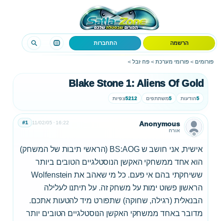
הרשמה
התחברות
פורומים
>
פורומי מערכת
>
פח זבל
>
Blake Stone 1: Aliens Of Gold
5
הודעות
5
משתתפים
5212
צפיות
#1
11/02/05
16:22
Anonymous
אורח
אישית, אני חושב ש BS:AOG (הראשי תיבות של המשחק)
הוא אחד ממשחקי האקשן הנוסטלגיים הטובים ביותר
ששיחקתי בהם אי פעם. כל מי שאהב את Wolfenstein
הראשון פשוט ימות על משחק זה. על תיתנו לעלילה
הבנאלית (רגילה, שחוקה) שתפורט מיד להטעות אתכם.
מדובר באחד ממשחקי האקשן הנוסטלגיים הטובים יותר