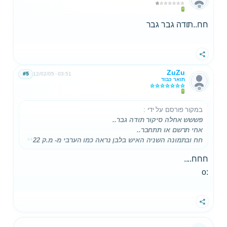
חח..תודה גבר גבר
שתף
ZuZu
#5
12/02/05
03:51
תואר כבוד
במקור פורסם על ידי
:
פששש אחלה סיקור תודה גבר..
אחי תרשם או תתחבר..
חח ובתמונה השניה האיש בלבן נראה כמו הערבי מ- מ.ק 22
חחח....
:o
שתף