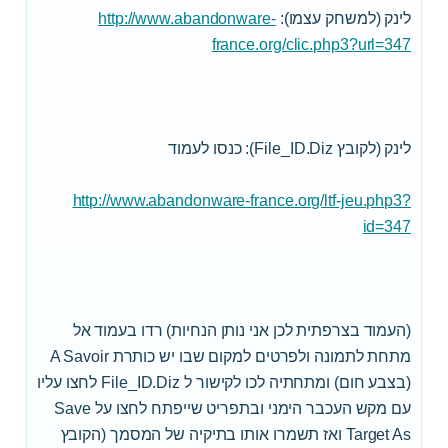
לינק (למשחק עצמו):
http://www.abandonware-
france.org/clic.php3?url=347
לינק (לקובץ File_ID.Diz): כנסו לעמוד
http://www.abandonware-france.org/ltf-jeu.php3?
id=347
(העמוד בצרפתית לכן אני נותן הנחיות) רדו בעמוד אל
מתחת לתמונה ולפרטים למקום שבו יש כותרת A Savoir
(בצבע חום) ומתחתיה לכו לקישור ל File_ID.Diz לחצו עליו
עם מקש העכבר הימני ובתפריט שייפתח לחצו על Save
Target As ואז תשמרו אותו בתיקיה של המסמך (הקובץ