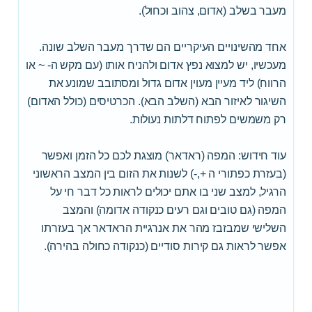
מעבר בשלב (אדום, צהוב וכחול).
אחד מהשינויים העיקריים הם שדרך מעבר השלב שונה.
מעכשיו, יש למצוא נפץ אדום ולהניח אותו (עם מקש ה- ~ או
הרווח) ליד מעיין מעוין אדום גדול ומסתובב שמונע את
השיגור לאיזור הבא (השלב הבא). הכרטיסים (כולל האדום)
רק משמשים לפתוח דלתות נעולות.
עוד חידוש: המפה (ראדאר) מוצגת לכם כל הזמן ואפשר
(בעזרת כפתורי ה +,-) לשנות את הזום בין המצב הראשוני
הרגיל, למצב שני בו אתם יכולים לראות כל דבר חי על
המפה (גם טובים וגם רעים כנקודה אדומה) והמצב
השלישי שמבזבז מהר את אנרגיית הראדאר אך בעזרתו
אפשר לראות גם קירות סודיים (כנקודה כחולה בהירה).