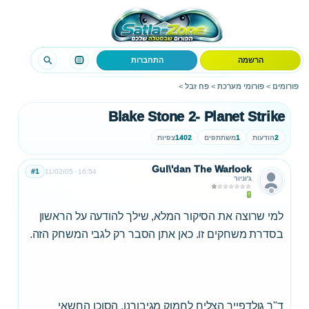
הרשמה
התחברות
פורומים
>
פורומי מערכת
>
פח זבל
>
Blake Stone 2- Planet Strike
2
הודעות
1
משתתפים
1402
צפיות
Gul\'dan The Warlock
#1
11/02/05
16:54
ג'וניור
למי שרוצה את הסיקור המלא, שילך להודעה על הראשון
בסדרת משחקים זו. כאן אתן הסבר רק לגבי המשחק הזה.
ד"ר גולדפייר הצליח לחמוק מגיבורנו, הסוכן החשאי