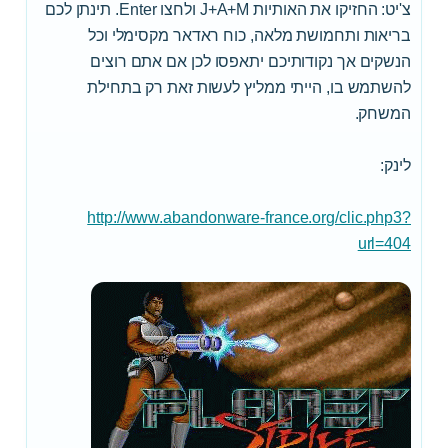
צ'יט: החזיקו את האותיות J+A+M ולחצו Enter. תינתן לכם
בריאות ותחמושת מלאה, כוח ראדאר מקסימלי וכל
הנשקים אך נקודותיכם יתאפסו לכן אם אתם רוצים
להשתמש בו, הייתי ממליץ לעשות זאת רק בתחילת
המשחק.
לינק:
http://www.abandonware-france.org/clic.php3?
url=404