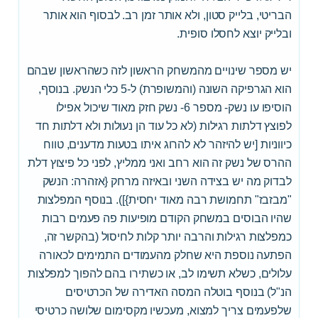
הבריטי, בלייק סטון, ולא אותר זמן רב. לבסוף הוא אותר
ובלייק יוצא לחסלו סופית.
יש מספר שינויים מהמשחק הראשון לזה כשהראשון שבהם
הוא הגרפיקה השונה (והמשופרת) ל-5 כלי הנשק. בנוסף,
הוסיפו עו נשק- מספר 6- נשק חזק מאוד שיכול אפילו
לפוצץ דלתות רגילות (לא כל עוד הן נעולות ולא דלתות חד
כיווניות [יש להיזהר לא להרוג איתו בטעות מדענים, טווח
ההרס של נשק זה הוא רחב ואני ממליץ, לפני כל פיצוץ דלת
לבדוק מה יש בצידה השני ובאיזה מרחק {אזהרה: הנשק
"מבזבז" תחמושת רבה מאוד יחסית}]). בנוסף המפלצות
שהיו הבוסים במשחק הקודם מופיעות פה פעמים רבות
כמפלצות רגילות והרבה יותר קלות לחיסול (בהקשר זה,
הפתעה נוספת היא שחלק מהעמודים התמימים לכאורה
עלולים, כשלא תשימו לב, או כשתירו בהם להפוך למפלצות
הנ"ל) בנוסף בוטלה המסה האדירה של הכרטיסים
שלפעמים צריך למצוא, מעכשיו מקסימום שלושה כרטיסי