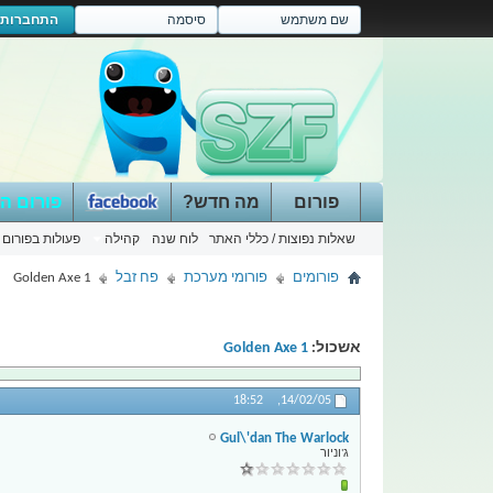
התחברות
פורום
מה חדש?
פורום ה
שאלות נפוצות / כללי האתר
לוח שנה
קהילה
פעולות בפורום
פורומים
פורומי מערכת
פח זבל
Golden Axe 1
אשכול:
Golden Axe 1
18:52
14/02/05,
Gul\'dan The Warlock
ג'וניור