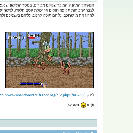
המשחק המהנה והמוכר שכולם מכירים. במסך הראשון יש אפש
לגבר יש כוחות תקיפה חזקים אך יכולת קסם חלשה, לאשה יש 
להרוג את מי שרוכב עליהם תוכלו לרכוב עליהם בעצמכם ולהנ
לינק:
ttp://www.abandonware-france.org/clic.php3?url=336
8)
8) :twisted: