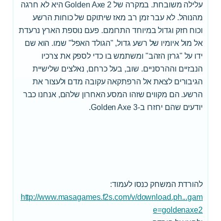
עלילה משובחת. במקרה של Golden Axe 2 היא לא חרגה
מהנוהל. לא עבר זמן רב מאז שיתוקם של כוחות הרשע
וכוח חזק וגדול במיוחד התרומם. פעם נוספת הארץ נרעדת
אל מול איומיו של רשע גדול, "הגולד האפל" שמו. הוא שם
ידו על "גרזן הזהב" ומשתמש בו כדי לספק את צרכיו
הנבזיים וההרסניים. שוב, בעל כרחם, נאלצים שלישיית
הגיבורים לצאת אל הרפתקאה עקובה מדם ולעצור את
הרשע. הם מקווים שזהו המסע האחרון שלהם, אנחנו כבר
יודעים שהם יחזרו ב-Golden Axe 3.
להורדת המשחק כנסו לעמוד:
http://www.masagames.f2s.com/v/download.ph...gam
e=goldenaxe2