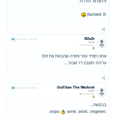
ולחצו על הורדה.
:twisted: 8)
שתף
B2a3r
#2
14/02/05
21:59
טירון
אתה תמיד עוזר ותודה שהבאת את זה!!
עריכה: הקובץ רר שבור....
שתף
Gul\'dan The Warlock
#3
14/02/05
22:02
ג'וניור
בבקשה...
:wink: :wink: :mrgreen:
:oops: