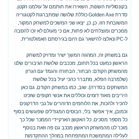
בקונסוליות השונות, השאירו את חותמם על עולמנו הקטן.
סדרת Golden Axe כוללת שלושה שמתברגות לקטגוריה
המשובחת הזו. כן, כן, יצאו שני המשכים למשחק המקור,
ממכרים ומוצלחים לא פחות, אם כי מעולם לא זכו להסבה
ל-PC ונאלצו להישאר גם היום בגירסתם האמולטורית.
גם במשחק זה, המהווה המשך ישיר ומדויק למשחק
הראשון כמעט בכל תחום, מככבים שלושת הגיבורים שלנו
מהמשחק הקודם: הבחור, הבחורה והגמד עם הגרזן
(שלמרבה הפלא, מתברר כהכי יעיל בכל שלושת
המשחקים בסדרה). שוב, כמו במשחק הקודם, גם כאן
היריבים מאוד דומים וכוללים את אנשי הקופים שזכינו
להכיר ולהכות, את הלוחמים הדוהרים על גבי הדרקונים
וכמובן, איך אפשר בלי, הבוסים המגודלים שפוגשים בסוף
כל מספר מסכים. כל האקשן הארקיידי הממכר שכל כך
מוכר לנו מהמשחק הראשון מככב גם פה וזאת בנוסף
לעלילה המתמשכת המתפתחת במהלך ההתקדמות