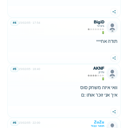
שתף
BigiD
#4
15/02/05
17:54
ג'וניור
תודה אחיייי
שתף
AKNF
#5
15/02/05
18:40
ותיק
וואי איזה משחק סוס
איך אני זוכר אותו :ם
שתף
ZuZu
#6
15/02/05
22:00
תואר כבוד