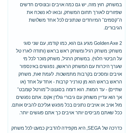
במשחק. חוץ מזה, יש גם כמה אויבים ובונוסים חדשים
שפזורים לאורך תחום המשחק, ובואו לא נשכח את
ה"קסמים" המיוחדים שנתונים לכל אחד משלושת
הגיבורים.
Golden Axe 2 מגיע גם הוא, כמו קודמו, עם שני סוגי
משחק: משחק רגיל ומשחק ראש בראש (ותודה לארז טל
על הביטוי הלווי). במשחק הרגיל, משחק מוכר לכל מי
שערך היכרות עם המשחק הראשון, נפגשים באינספור
אויבים ומסכים בקרבות מתמשכות. לעמת זאת, משחק
הראש בראש הוא מן טורניר קרבות - אחד על אחד (או
שתיים) - עד המוות. הוא דומה בסגנונו ל"מורטל קומבט"
אך הוא עדיין משוחק עם גיבורי גולדן אקס. אתם נפגשים
מול אויב או אויבים נתונים בכל מפגש ועליכם להביס אותם.
ככל שאתם מביסים יותר אויבים כך אתם פוגשים יותר.
כדרכה של SEGA, היא מקפידה להדביק כמעט לכל משחק