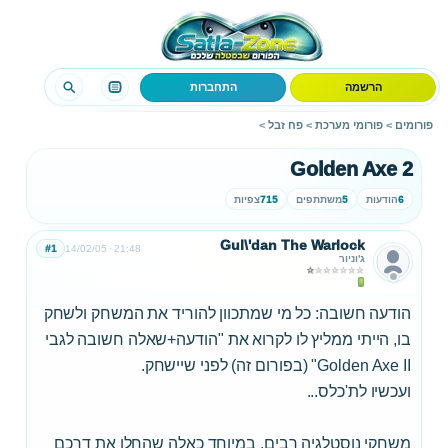
הרשמה
התחברות
פורומים
>
פורומי מערכת
>
פח זבל
>
Golden Axe 2
6
הודעות
5
משתתפים
715
צפיות
Gul\'dan The Warlock
#1
14/02/05
21:48
ג'וניור
הודעה חשובה: כל מי שמתכוון להוריד את המשחק ולשחק
בו, הייתי ממליץ לו לקרוא את "הודעה+שאלה חשובה לגבי
Golden Axe II" (בפורום זה) לפני שיישחק.
ועכשיו לת'כלס...
משחקי נוסטלגיה רבים, במיוחד כאלה שהחלו את דרכם