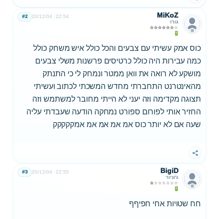
MiKoZ
#2
20/12/04
22:54
גורו
כוס אמק עשיתי עם צבעים והכל כולל איש משחק כולל
כמה עבירות היה כולל כרטיסים פרשנות משלי צבעים
מושקע לא רואה את וואן ממטר ונמחק לי כי התנתק
מהאינטרנט התחברתי מחדש המשכתי לכתוב ועשיתי
תצוגה מקדימה וזה יעני לא הייתי מחובר למשתמש וזה
החזיר אותי לפורום ספורט נמחקה הודעה שעבדתי עליה
שעה אם לא יותר כוס אמ אמ אמ אמ אמקקקקק
שתף
BigiD
#3
20/12/04
22:55
ג'וניור
חח שטויות אחי חפיףף