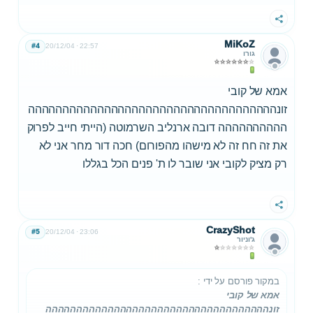
שתף
MiKoZ
#4
20/12/04
22:57
גורו
אמא של קובי
זונהההההההההההההההההההההההההההההההההההה
הההההההההה דובה ארנליב השרמוטה (הייתי חייב לפרוק
את זה חח זה לא מישהו מהפורום) חכה דור מחר אני לא
רק מציק לקובי אני שובר לו ת' פנים הכל בגללו
שתף
CrazyShot
#5
20/12/04
23:06
ג'וניור
במקור פורסם על ידי
:
אמא של קובי
זונהההההההההההההההההההההההההההההההההההה