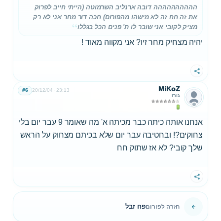
הההההההההה דובה ארנליב השרמוטה (הייתי חייב לפרוק
את זה חח זה לא מישהו מהפורום) חכה דור מחר אני לא רק
מציק לקובי אני שובר לו ת' פנים הכל בגללו
יהיה מצחיק מחר זיו? אני מקווה מאוד !
שתף
MiKoZ
#6
20/12/04
23:13
גורו
אנחנו אותה כיתה כבר מכיתה א' מה שאומר 9 עבר יום בלי
צחוקים?! ובחטיבה עבר יום שלא בכיתם מצחוק על הראש
שלך קובי? לא אז שתוק חח
שתף
פח זבל
חזרה לפורום