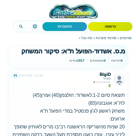
הרשמה
התחברות
פורומים
>
פורומי מערכת
>
פח זבל
>
מ.ס. אשדוד-הפועל ת"א: סיקור המשחק
6
הודעות
3
משתתפים
1517
צפיות
BigiD
#1
20/12/04
22:49
ג'וניור
תוצאת סיום 1-2.לאשדוד: הולצמן(40) ועזרן(45)
לת"א: אוגבונה(83)
משחק ראשון לג'ון פנסטיל במדי הפועל ת"א
ארועים:
20 שניות מהשריקה הראשונה רביבו מרים לאוחיון שהופך
ליניב עזרן . עזרן בועט מספרת מעל השער.בדקה השמינית