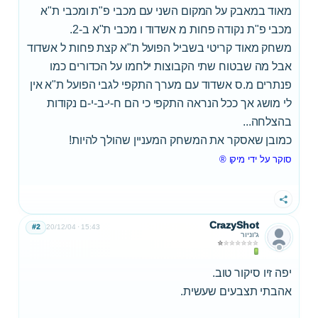
מאוד במאבק על המקום השני עם מכבי פ"ת ומכבי ת"א
מכבי פ"ת נקודה פחות מ אשדוד ו מכבי ת"א ב-2.
משחק מאוד קריטי בשביל הפועל ת"א קצת פחות ל אשדוד
אבל מה שבטוח שתי הקבוצות ילחמו על הכדורים כמו
פנתרים מ.ס אשדוד עם מערך התקפי לגבי הפועל ת"א אין
לי מושג אך ככל הנראה התקפי כי הם ח-י-ב-י-ם נקודות
בהצלחה...
כמובן שאסקר את המשחק המעניין שהולך להיות!
סוקר על ידי מיקו ®
שתף
CrazyShot
#2
20/12/04
15:43
ג'וניור
יפה זיו סיקור טוב.
אהבתי תצבעים שעשית.