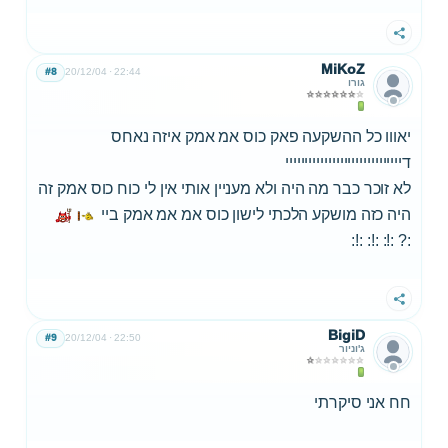
שתף
MiKoZ
#8
20/12/04
22:44
גורו
יאווו כל ההשקעה פאק כוס אמ אמק איזה נאחס
דיייייייייייייייייייייייייייייי
לא זוכר כבר מה היה ולא מעניין אותי אין לי כוח כוס אמק זה
היה כזה מושקע הלכתי לישון כוס אמ אמ אמק ביי
:? :!: :!: :!:
שתף
BigiD
#9
20/12/04
22:50
ג'וניור
חח אני סיקרתי