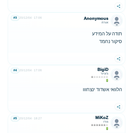
שתף
#3
20/12/04
17:06
Anonymous
אורח
תודה על המידע
סיקור נחמד
שתף
BigiD
#4
20/12/04
17:06
ג'וניור
הלוואי אשדוד ינצחווו
שתף
MiKoZ
#5
20/12/04
18:27
גורו