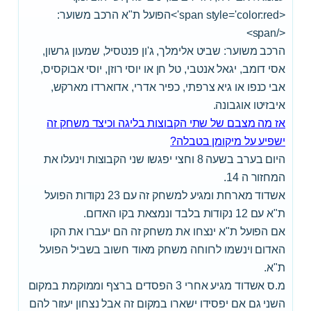
<span style='color:red'>הפועל ת"א הרכב משוער:
</span>
הרכב משוער: שביט אלימלך, ג'ון פנטסיל, שמעון גרשון,
אסי דומב, יגאל אנטבי, טל חן או יוסי רוזן, יוסי אבוקסיס,
אבי כנפו או גיא צרפתי, כפיר אדרי, אדוארדו מארקש,
איבזיטו אוגבונה.
אז מה מצבם של שתי הקבוצות בליגה וכיצד משחק זה
ישפיע על מיקומן בטבלה?
היום בערב בשעה 8 וחצי יפגשו שני הקבוצות וינעלו את
המחזור ה 14.
אשדוד מארחת ומגיע למשחק זה עם 23 נקודות הפועל
ת"א עם 12 נקודות בלבד ונמצאת בקו האדום.
אם הפועל ת"א ינצחו את משחק זה הם יעברו את הקו
האדום וינשמו לרווחה משחק מאוד חשוב בשביל הפועל
ת"א.
מ.ס אשדוד מגיע אחרי 3 הפסדים ברצף וממוקמת במקום
השני גם אם יפסידו ישארו במקום זה אבל נצחון יעזור להם