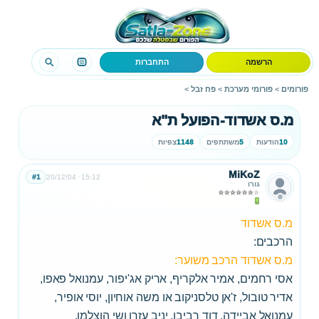
הרשמה
התחברות
פורומים
>
פורומי מערכת
>
פח זבל
>
מ.ס אשדוד-הפועל ת"א
10
הודעות
5
משתתפים
1148
צפיות
MiKoZ
#1
20/12/04
15:12
גורו
מ.ס אשדוד
הרכבים:
מ.ס אשדוד הרכב משוער:
אסי רחמים, אמיר אלקריף, אריק אג'יפור, עמנואל פאפו,
אדיר טובול, ז'אן טלסניקוב או משה אוחיון, יוסי אופיר,
עמנואל אביידה, דוד רביבו, יניב עזרן ושי הוצלמן.