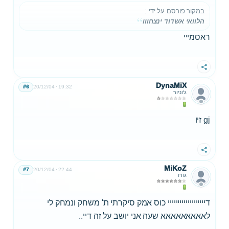
במקור פורסם על ידי
:
הלוואי אשדוד ינצחווו
ראסמייי
שתף
DynaMiX
#6
20/12/04
19:32
ג'וניור
gj זיו
שתף
MiKoZ
#7
20/12/04
22:44
גורו
דייייייייייייייייייי כוס אמק סיקרתי ת' משחק ונמחק לי
לאאאאאאאאא שעה אני יושב על זה דיי..