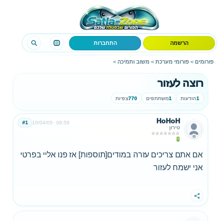
הרשמה
התחברות
פורומים
>
פורומי מערכת
>
משוב ותמיכה
>
רוצה לעזור
1
הודעות
1
משתתפים
770
צפיות
HoHoH
#1
10/04/05
08:58
טירון
אם אתם צריכים עזרה במודים[תוספות] אז פנו אליי בפרטי
אני ישמח לעזור
שתף