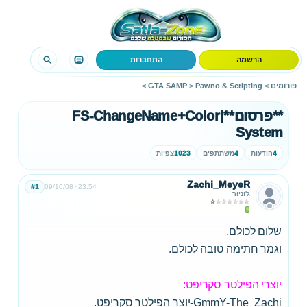
הרשמה
התחברות
פורומים
>
Pawno & Scripting
>
GTA SAMP
>
**פרסום**|FS-ChangeName+Color
System
4
הודעות
4
משתתפים
1023
צפיות
Zachi_MeyeR
#1
09/10/08
23:54
ג'וניור
שלום לכולם,
וגמר חתימה טובה לכולם.
יוצרי הפילטר סקריפט:
GmmY-The_Zachi-יוצר הפילטר סקריפט.