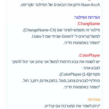
Naor-AccA-תיקן את הבאגים של הפילטר סקריפט.
הגדרות הפילטר:
ChangName:
פילטר זה משמש לשינוי שם (ChangeName-Ch).
למשל קוראים לי GmmY-שניתי שם ל-Uaks.
*נשמר באמצעות הדיני.
ColorPlayer:
יש לשנות את צבע הדמות למשל אני צהוב אני יכול להפוך
לצבע אחר.
פקודה
[ColorPlayer-[1-6).
מחליף לצבעים:צהוב,סגול ,כתום,אדום,ירוק,כ חול.
*נשמר באמצעות הדיני.
אזהרות:
*ניתן לשפר את המערכת עם קרדיט.