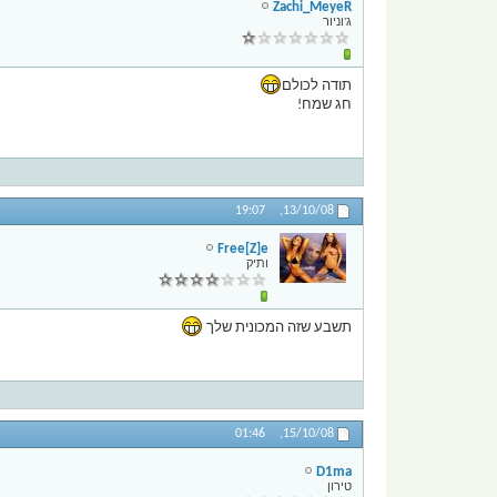
Zachi_MeyeR
ג'וניור
תודה לכולם
חג שמח!
19:07
13/10/08,
Free[Z]e
ותיק
תשבע שזה המכונית שלך
01:46
15/10/08,
D1ma
טירון