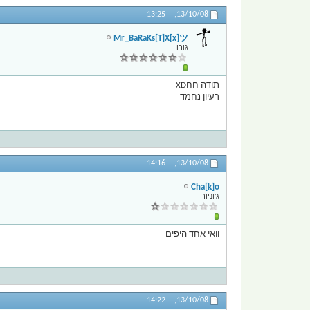
13:25
13/10/08,
Mr_BaRaKs[T]X[x]ツ
גורו
תודה חחXD
רעיון נחמד
14:16
13/10/08,
Cha[k]o
ג'וניור
וואי אחד היפים
14:22
13/10/08,