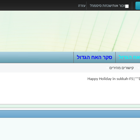
זכור אותי
שכחת סיסמה?
עזרה
אח הגדול
סקר האח הגדול
קישורים מהירים
Happy Holida