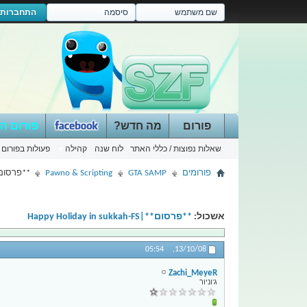
התחברות
פורום
מה חדש?
פורום ה
שאלות נפוצות / כללי האתר
לוח שנה
קהילה
פעולות בפורום
פורומים
GTA SAMP
Pawno & Scripting
**פרסום**|y in sukkah-FS
אשכול:
**פרסום**|Happy Holiday in sukkah-FS
05:54
13/10/08,
Zachi_MeyeR
ג'וניור