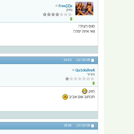
Free[Z]e
ותיק
סוס רצח!!
וואי איזה יפה!!
14:53
13/10/08,
Qu1cksilveR
ג'וניור
חזק
תכתוב שם אביב
18:06
13/10/08,