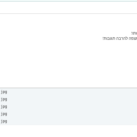
תו!
מצפה להרבה תגובות!
jpg

jpg

jpg

jpg

.jpg