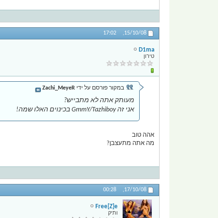
17:02
15/10/08,
D1ma
טירון
במקור פורסם על ידי
Zachi_MeyeR
מעותק אתה לא מתבייש?
אני זה GmmY/Tazhiboy בכינוים האלו שמה!
אהה טוב
מה אתה מתעצבן?
00:28
17/10/08,
Free[Z]e
ותיק