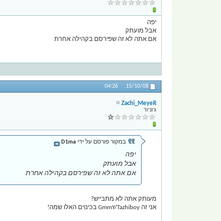
יפה
אבל מועתק
אם אתה לא זה שפירסם בקהילה אחרת
04:26
15/10/08,
Zachi_MeyeR
ג'וניור
במקור פורסם על ידי
D1ma
יפה
אבל מועתק
אם אתה לא זה שפירסם בקהילה אחרת
מעותק אתה לא מתבייש?
אני זה GmmY/Tazhiboy בכינוים האלו שמה!