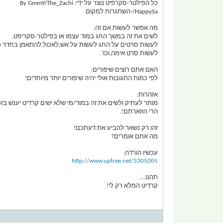
כל הפילטר-סקרפיט נוצר על ידי: By GmmY/The_Zachi
HappySa/-השתגרות למקום.
מה אפשר לעשות אם זה:
לשים את זה במשך החג במוד עצמו או בפילטר-סקריפט.
לעשות סרטים על החג לעשות על אש,לאכול,להתאמן בחדר כ
לעשות סרט אימה,וכו'.
האם אתם רוצים שיפורים:
לפי כמות התגובות אולי יהיה שיפורים יותר מיוחדים!
אזהרות:
מותר לעתיק ולשים את זה במוד/מי שלא ישים קרדיט יענש בזכי
הרי הוזארתם!.
זהו רק נשאר להביע את דעתכם!
מה אתם אומרים?
עכשיו הורדה:
http://www.upfree.net/3305005
תהנו....
קרדיט המלא רק לי!