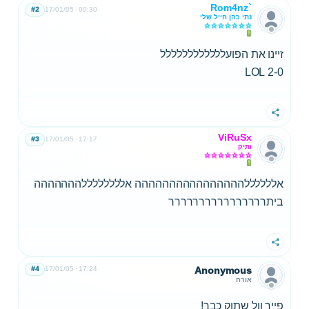
Rom4nz`
#2
17/01/05
00:30
נתי כהן חייל שלי
זיינו את הפועלללללללללללל
2-0 LOL
שתף
ViRuSx
#3
17/01/05
17:17
ותיק
אללללללהההההההההההההההה אללללללללההההההה
ביתרררררררררררררררר
שתף
#4
17/01/05
17:24
Anonymous
אורח
פייר וול שתוק כבר!