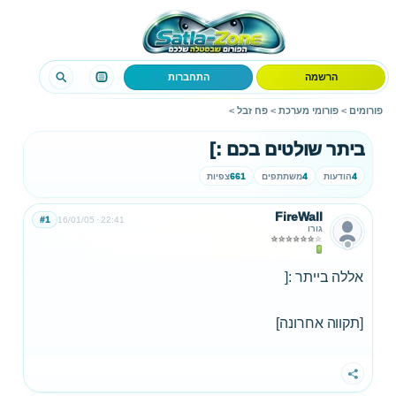
הרשמה
התחברות
פורומים
>
פורומי מערכת
>
פח זבל
>
ביתר שולטים בכם :]
4
הודעות
4
משתתפים
661
צפיות
FireWall
#1
16/01/05
22:41
גורו
אללה בייתר :[
[תקווה אחרונה]
שתף