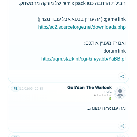
חבילות הרחבה כמו remix pack של מוזיקה מהמשחק.
game link: ( זה עדיין בבטא אבל עובד מצויין)
http://sc2.sourceforge.net/downloads.php
ואם זה מעניין אותכם:
forum link:
http://uqm.stack.nl/cgi-bin/yabb/YaBB.pl
שתף
Gul\'dan The Warlock
#2
19/02/05
20:35
ג'וניור
מה עם איזו תמונה...
שתף