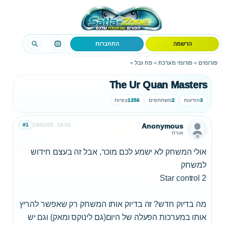
הרשמה
התחברות
פורומים
>
פורומי מערכת
>
פח זבל
>
The Ur Quan Masters
3
הודעות
2
משתתפים
1356
צפיות
#1
19/02/05
18:01
Anonymous
אורח
אולי המשחק לא ישמע לכם מוכר, אבל זה בעצם חידוש
למשחק
Star control 2
מה בדיוק חדש? זה בדיוק אותו המשחק רק שאפשר להריץ
אותו במערכות הפעלה של היום(גם לינוקס ומאק) וגם יש